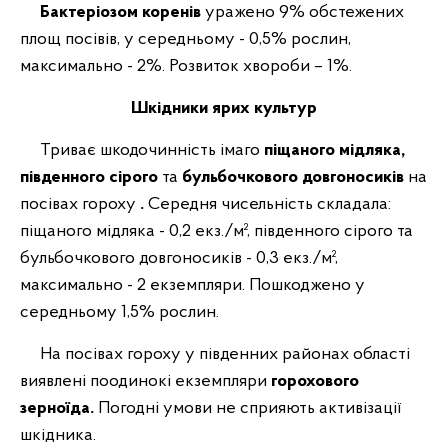
Бактеріозом коренів
уражено 9% обстежених
площ посівів, у середньому - 0,5% рослин,
максимально - 2%. Розвиток хвороби – 1%.
Шкідники ярих культур
Триває шкодочинність імаго
піщаного мідляка,
південного сірого
та
бульбочкового довгоносиків
на
посівах гороху
.
Середня чисельність складала:
піщаного мідляка - 0,2 екз./м², південного сірого та
бульбочкового довгоносиків - 0,3 екз./м²,
максимально - 2 екземпляри. Пошкоджено у
середньому 1,5% рослин.
На посівах гороху у південних районах області
виявлені поодинокі екземпляри
горохового
зерноїда.
Погодні умови не сприяють активізації
шкідника.