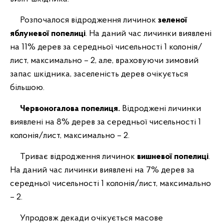
Розпочалося відродження личинок
зеленої
яблуневої попелиці
. На даний час личинки виявлені
на 11% дерев за середньої чисельності 1 колонія/
лист, максимально – 2, але, враховуючи зимовий
запас шкідника, заселеність дерев очікується
більшою.
Червоногалова попелиця.
Відроджені личинки
виявлені на 8% дерев за середньої чисельності 1
колонія/лист, максимально – 2.
Триває відродження личинок
вишневої попелиці
.
На даний час личинки виявлені на 7% дерев за
середньої чисельності 1 колонія/лист, максимально
– 2.
Упродовж декади очікується масове