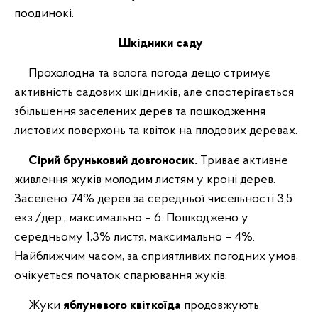
поодинокі.
Шкідники саду
Прохолодна та волога погода дещо стримує
активність садових шкідників, але спостерігається
збільшення заселених дерев та пошкодження
листових поверхонь та квіток на плодових деревах.
Сірий бруньковий довгоносик.
Триває активне
живлення жуків молодим листям у кроні дерев.
Заселено 74% дерев за середньої чисельності 3,5
екз./дер., максимально – 6. Пошкоджено у
середньому 1,3% листя, максимально – 4%.
Найближчим часом, за сприятливих погодних умов,
очікується початок спарювання жуків.
Жуки
яблуневого квіткоїда
продовжують