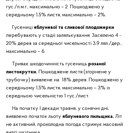
гус./п.м.г., максимально – 2. Пошкоджено у
середньому 1,5% листя, максимально – 2%.
Гусениці
яблуневої та сливової плодожерки
перебувають у стадії залялькування. Заселено 4 -
20% дерев за середньої чисельності 3,9 лял./дер.,
максимально – 6.
Триває шкодочинність гусениць
розаної
листокрутки.
Пошкоджене листя (згорнене у
трубочку) виявлене на
18% дерев. Пошкоджено у
середньому 1,5% листя, максимально – 3% із
середньою чисельністю 1 гус./лист.
На початку І декади травня, у сонячні дні,
виявлено початок льоту
яблуневого пильщика.
Літ
не активний, прохолодна погода стримує масовий
виліт шкідника.