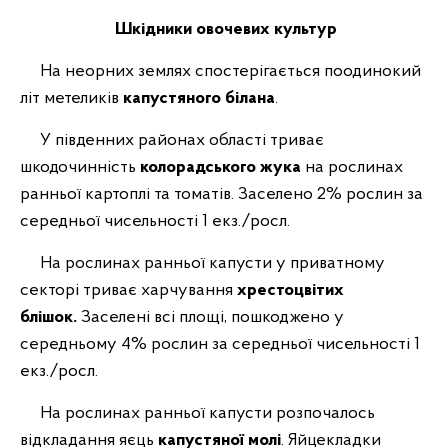
Шкідники овочевих культур
На неорних землях спостерігається поодинокий
літ метеликів
капустяного білана
.
У південних районах області триває
шкодочинність
колорадського жука
на рослинах
ранньої картоплі та томатів. Заселено 2% рослин за
середньої чисельності 1 екз./росл.
На рослинах ранньої капусти у приватному
секторі триває харчування
хрестоцвітих
блішок.
Заселені всі площі, пошкоджено у
середньому 4% рослин за середньої чисельності 1
екз./росл.
На рослинах ранньої капусти розпочалось
відкладання яєць
капустяної молі
. Яйцекладки