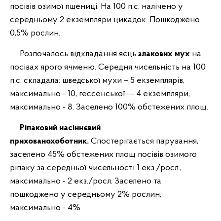
посівів озимої пшениці. На 100 п.с. налічено у
середньому 2 екземпляри цикадок. Пошкоджено
0,5% рослин.
Розпочалось відкладання яєць
злакових мух
на
посівах ярого ячменю. Середня чисельність на 100
п.с. складала: шведської мухи – 5 екземплярів,
максимально - 10, гессенської -– 4 екземпляри,
максимально - 8. Заселено 100% обстежених площ.
Ріпаковий насіннєвий
прихованохоботник.
Спостерігається парування,
заселено 45% обстежених площ посівів озимого
ріпаку за середньої чисельності 1 екз./росл.,
максимально - 2 екз./росл. Заселено та
пошкоджено у середньому 2% рослин,
максимально - 4%.