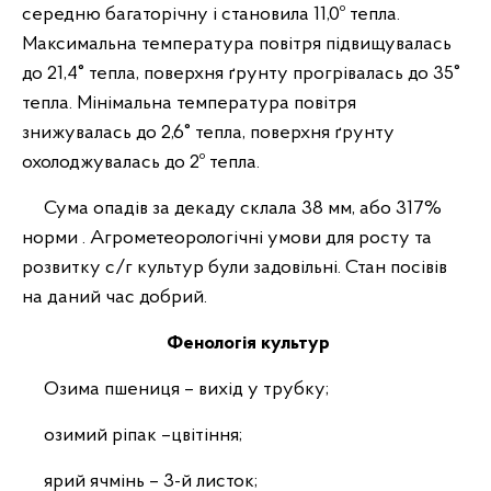
середню багаторічну і становила 11,0º тепла.
Максимальна температура повітря підвищувалась
до 21,4° тепла, поверхня ґрунту прогрівалась до 35°
тепла. Мінімальна температура повітря
знижувалась до 2,6° тепла, поверхня ґрунту
охолоджувалась до 2º тепла.
Сума опадів за декаду склала 38 мм, або 317%
норми . Агрометеорологічні умови для росту та
розвитку с/г культур були задовільні. Стан посівів
на даний час добрий.
Фенологія культур
Озима пшениця – вихід у трубку;
озимий ріпак –цвітіння;
ярий ячмінь – 3-й листок;