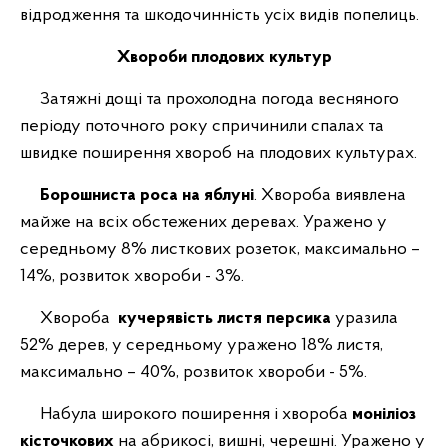
відродження та шкодочинність усіх видів попелиць.
Хвороби плодових культур
Затяжні дощі та прохолодна погода весняного
періоду поточного року спричинили спалах та
швидке поширення хвороб на плодових культурах.
Борошниста роса на яблуні
. Хвороба виявлена
майже на всіх обстежених деревах. Уражено у
середньому 8% листкових розеток, максимально –
14%, розвиток хвороби - 3%.
Хвороба
кучерявість листя персика
уразила
52% дерев, у середньому уражено 18% листя,
максимально – 40%, розвиток хвороби - 5%.
Набула широкого поширення і хвороба
моніліоз
кісточкових
на абрикосі, вишні, черешні. Уражено у