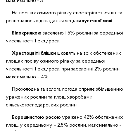
максимально - 3.
На посівах озимого ріпаку спостерігається літ
та
розпочалось відкладання яєць
капустяної молі
.
Білокрилкою
заселено 1,5% рослин за середньої
чисельності 1 екз./росл.
Хрестоцвіті блішки
шкодять на всіх обстежених
площах посіву озимого ріпаку за середньої
чисельності 1 екз./росл. при заселенні 2% рослин,
максимально – 4%.
Прохолодна та волога погода сприяє збільшенню
уражених рослин та площ хворобами
сільськогосподарських рослин.
Борошнистою росою
уражено 42% обстежених
площ, у середньому – 2,5% рослин, максимально -