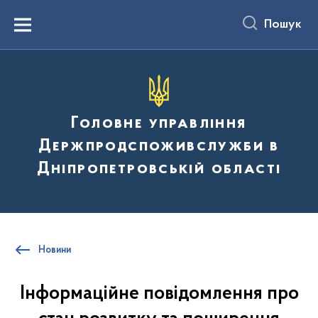
до
основного
Пошук
вмісту
Menu
Головне управління
Держпродспоживслужби в
Дніпропетровській області
Новини
Інформаційне повідомлення про