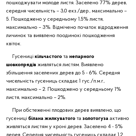
пошкоджувати молоде листя.
Заселено 77% дерев,
середня чисельність – 3,0 екз./дер., максимально –
5. Пошкоджено у середньому 1,5% листя,
максимально – 3%. Відмічено початок відродження
личинок та виявлено поодинокі пошкодження
квіток.
Гусениці
кільчастого
та
непарного
шовкопрядів
живляться
листям. Виявлено
збільшення заселених дерев до 5 - 6%. Середня
чисельність гусениць складає 1 гус./п.м.г.,
максимально – 2. Пошкоджено у середньому 1%
листя, максимально – 2%.
При обстеженні плодових дерев виявлено, що
гусениці
білана жилкуватого
та
золотогуза
активно
живляться листям у кроні дерев. Заселено 4 - 5%
дерев. Середня чисельність гусениць складає 1,2