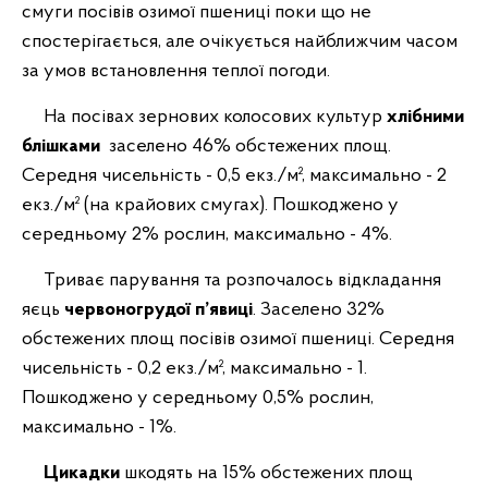
смуги посівів озимої пшениці поки що не
спостерігається, але очікується найближчим часом
за умов встановлення теплої погоди.
На посівах зернових колосових культур
хлібними
блішками
заселено 46% обстежених площ.
Середня чисельність - 0,5 екз./м², максимально - 2
екз./м² (на крайових смугах). Пошкоджено у
середньому 2% рослин, максимально - 4%.
Триває парування та розпочалось відкладання
яєць
червоногрудої п’явиці
. Заселено 32%
обстежених площ посівів озимої пшениці. Середня
чисельність - 0,2 екз./м², максимально - 1.
Пошкоджено у середньому 0,5% рослин,
максимально - 1%.
Цикадки
шкодять на 15% обстежених площ