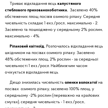
Триває відкладання яєць
капустяного
стеблового прихованохоботника.
Заселено 40%
обстежених площ посівів озимого ріпаку. Середня
чисельність складає 1 екз./росл., максимально - 2.
Заселено та пошкоджено у середньому 2% рослин,
максимально - 4%.
Ріпаковий квіткоїд.
Розпочалось відкладання яєць
шкідником на посівах озимого ріпаку. Заселено
48% обстежених площ, 2% рослин - за середньої
чисельності 1 екз./росл. Найближчим часом
очікується відкладання яєць.
Дещо знизилась чисельність
оленки волохатої
на
посівах
озимого ріпаку, заселено 100% площ, у
середньому -2% рослин (переважно на крайових
смугах), середня чисельність - 1 екз./росл.,