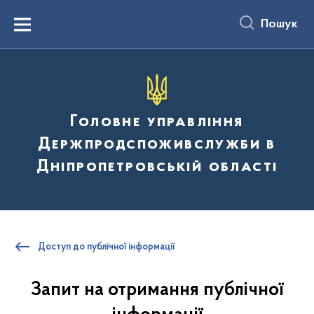
до
основного
Пошук
вмісту
Menu
Головне управління
Держпродспоживслужби в
Дніпропетровській області
Доступ до публічної інформації
Запит на отримання публічної