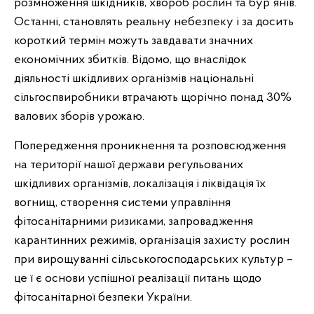
розмноження шкідників, хвороб рослин та бур`янів.
Останні, становлять реальну небезпеку і за досить
короткий термін можуть завдавати значних
економічних збитків. Відомо, що внаслідок
діяльності шкідливих організмів національні
сільгоспвиробники втрачають щорічно понад 30%
валових зборів урожаю.
Попередження проникнення та розповсюдження
на території нашої держави регульованих
шкідливих організмів, локалізація і ліквідація їх
вогнищ, створення системи управління
фітосанітарними ризиками, запровадження
карантинних режимів, організація захисту рослин
при вирощуванні сільськогосподарських культур –
це ї є основи успішної реалізації питань щодо
фітосанітарної безпеки України.