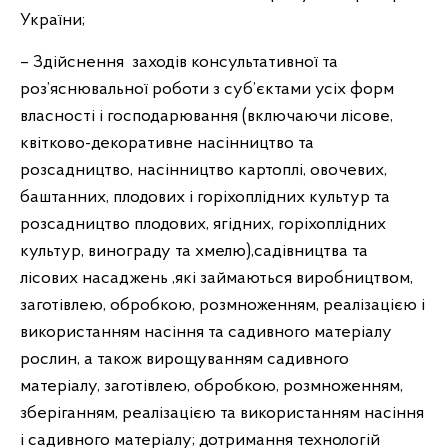
України;
– Здійснення заходів консультативної та
роз’яснювальної роботи з суб’єктами усіх форм
власності і господарювання (включаючи лісове,
квітково-декоративне насінництво та
розсадництво, насінництво картоплі, овочевих,
баштанних, плодових і горіхоплідних культур та
розсадництво плодових, ягідних, горіхоплідних
культур, винограду та хмелю),садівництва та
лісових насаджень ,які займаються виробництвом,
заготівлею, обробкою, розмноженням, реалізацією і
використанням насіння та садивного матеріалу
рослин, а також вирощуванням садивного
матеріалу, заготівлею, обробкою, розмноженням,
зберіганням, реалізацією та використанням насіння
і садивного матеріалу; дотримання технологій