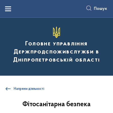
до
основного
Пошук
вмісту
Menu
Головне управління
Держпродспоживслужби в
Дніпропетровській області
Напрями діяльності
Фітосанітарна безпека