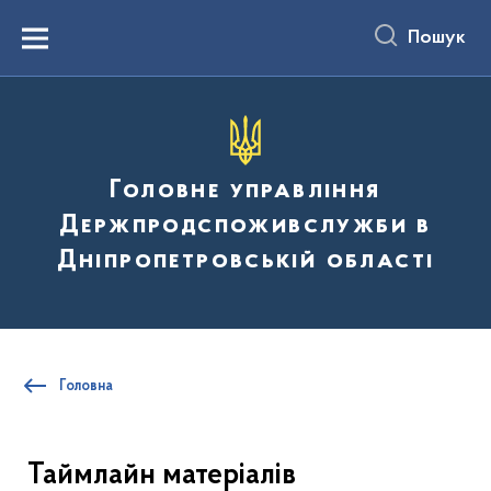
до
основного
Пошук
вмісту
Menu
Головне управління
Держпродспоживслужби в
Дніпропетровській області
Головна
Таймлайн матеріалів