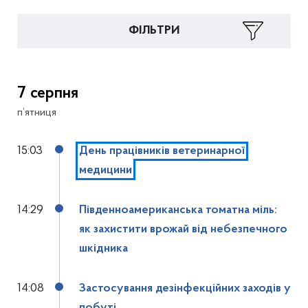
ФІЛЬТРИ
7 серпня
п’ятниця
15:03
День працівників ветеринарної
медицини
14:29
Південноамериканська томатна міль:
як захистити врожай від небезпечного
шкідника
14:08
Застосування дезінфекційних заходів у