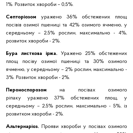
1%. Розвиток хвороби – 0,5%.
Септоріозом
уражено 36% обстежених площ
посівів озимої пшениці та 42% озимого ячменю, у
середньому – 2,5% рослин, максимально - 4%,
розвиток хвороби - 2%.
Бура листкова іржа.
Уражено 25% обстежених
площ посіву озимої пшениці та 30% озимого
ячменю, у середньому – 2% рослин, максимально -
3%. Розвиток хвороби - 2%.
Пероноспороз
ом
на посівах озимого
ріпаку
уражено 37% обстежених площ, у
середньому – 2,5% рослин, максимально - 5%, із
розвитком хвороби - 2%.
А
льтернаріоз
.
Прояви хвороби у посівах озимого