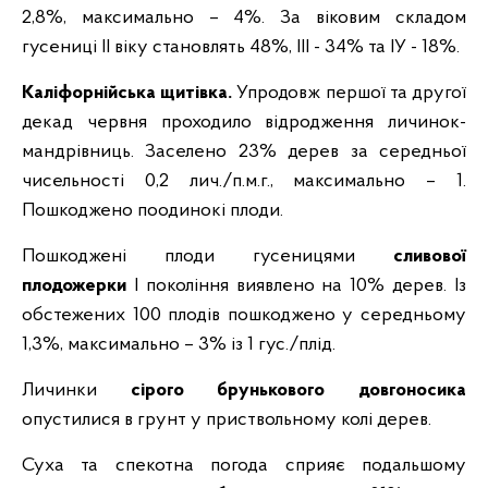
2,8%, максимально – 4%. За віковим складом
гусениці ІІ віку становлять 48%, ІІІ - 34% та ІУ - 18%.
Каліфорнійська щитівка.
Упродовж першої та другої
декад червня проходило відродження личинок-
мандрівниць. Заселено 23% дерев за середньої
чисельності 0,2 лич./п.м.г., максимально – 1.
Пошкоджено поодинокі плоди.
Пошкоджені плоди гусеницями
сливової
плодожерки
І покоління виявлено на 10% дерев. Із
обстежених 100 плодів пошкоджено у середньому
1,3%, максимально – 3% із 1 гус./плід.
Личинки
сірого брунькового довгоносика
опустилися в грунт у приствольному колі дерев.
Суха та спекотна погода сприяє подальшому