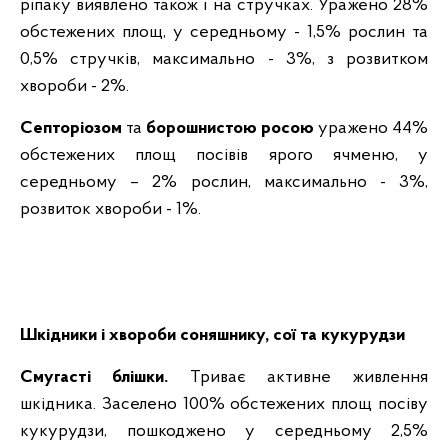
ріпаку виявлено також і на стручках. Уражено 28%
обстежених площ, у середньому - 1,5% рослин та
0,5% стручків, максимально - 3%, з розвитком
хвороби - 2%.
Септоріозом
та
борошнистою росою
уражено 44%
обстежених площ посівів ярого ячменю, у
середньому – 2% рослин, максимально - 3%,
розвиток хвороби - 1%.
Шкідники і хвороби соняшнику, сої та кукурудзи
Смугасті блішки.
Триває активне живлення
шкідника. Заселено 100% обстежених площ посіву
кукурудзи, пошкоджено у середньому 2,5%