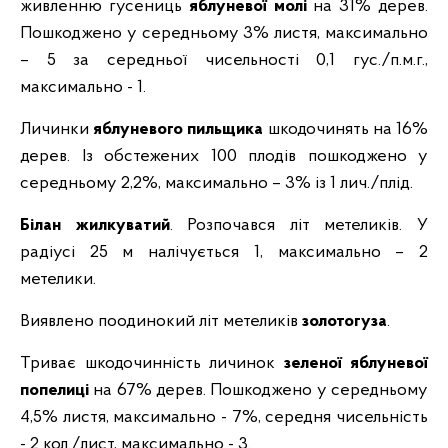
живленню гусениць
яблуневої молі
на 31% дерев.
Пошкоджено у середньому 3% листя, максимально
– 5 за середньої чисельності 0,1 гус./п.м.г.,
максимально - 1.
Личинки
яблуневого пильщика
шкодочинять на 16%
дерев. Із обстежених 100 плодів пошкоджено у
середньому 2,2%, максимально – 3% із 1 лич./плід.
Білан жилкуватий
. Розпочався літ метеликів. У
радіусі 25 м налічується 1, максимально – 2
метелики.
Виявлено поодинокий літ метеликів
золотогуза
.
Триває шкодочинність личинок
зеленої яблуневої
попелиці
на
67% дерев. Пошкоджено у середньому
4,5% листя, максимально - 7%, середня чисельність
- 2 кол./лист, максимально - 3.