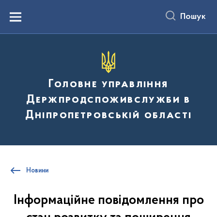
до
основного
Пошук
вмісту
Menu
Головне управління
Держпродспоживслужби в
Дніпропетровській області
Новини
Інформаційне повідомлення про