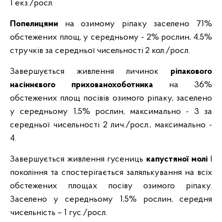
1 екз./росл.
Попелицями
на озимому ріпаку заселено 71%
обстежених площ, у середньому - 2% рослин, 4,5%
стручків за середньої чисельності 2 кол./росл.
Завершується живлення личинок
ріпакового
насіннєвого прихованохоботника
на
36%
обстежених площ посівів озимого ріпаку, заселено
у середньому 1,5% рослин, максимально - 3 за
середньої чисельності 2 лич./росл., максимально -
4.
Завершується живлення гусениць
капустяної молі
І
покоління та спостерігається залялькування на всіх
обстежених площах посіву озимого ріпаку.
Заселено у середньому 1,5% рослин, середня
чисельність – 1 гус./росл.