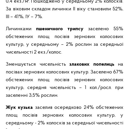
0,4 екз./м². Пошкоджено у середньому 2% колосків.
За віковим складом личинки ІІ віку становили 52%,
ІІІ – 41%, ІУ – 7%.
Личинками
п
шеничн
ого
трипс
у
заселено
55%
обстежених площ посівів зернових колосових
культур, у середньому – 2% рослин за середньої
чисельності 2 екз./колос.
Зменшується чисельність
злакових попелиць
на
посівах зернових колосових культур.
Заселено 67%
обстежених площ посівів зернових колосових
культур, середня чисельність – 1 кол./росл. при
заселенні 3,5% рослин.
Жук кузька
заселив осередково 24%
обстежених
площ посівів зернових колосових культур, у
середньому - 2% колосків за середньої чисельності