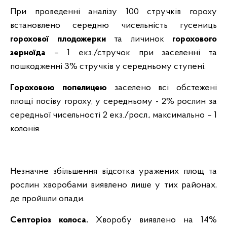
При проведенні аналізу 100 стручків гороху
встановлено середню чисельність гусениць
горохової плодожерки
та личинок
горохового
зерноїда
– 1 екз./стручок при заселенні та
пошкодженні 3% стручків у середньому ступені.
Гороховою попелицею
заселено всі обстежені
площі посіву гороху, у середньому - 2% рослин за
середньої чисельності 2 екз./росл., максимально – 1
колонія.
Незначне збільшення відсотка уражених площ та
рослин хворобами виявлено лише у тих районах,
де пройшли опади.
Септоріоз колоса.
Хворобу виявлено на
14%