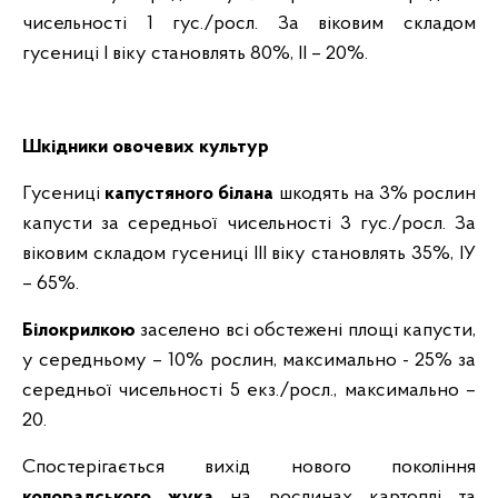
чисельності 1 гус./росл. За віковим складом
гусениці І віку становлять 80%, ІІ – 20%.
Шкідники овочевих культур
Гусениці
капустяного білана
шкодять на 3% рослин
капусти за середньої чисельності 3 гус./росл. За
віковим складом гусениці ІІІ віку становлять 35%, ІУ
– 65%.
Білокрилкою
заселено всі обстежені площі капусти,
у середньому – 10% рослин, максимально - 25% за
середньої чисельності 5 екз./росл., максимально –
20.
Спостерігається вихід нового покоління
колорадського жука
на рослинах картоплі та