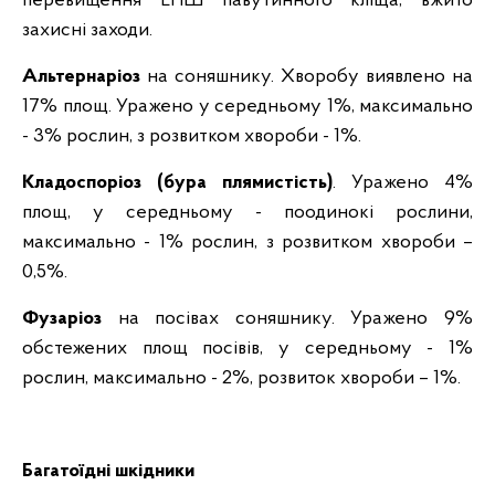
перевищення ЕПШ павутинного кліща, вжито
захисні заходи.
Альтернаріоз
на соняшнику. Хворобу виявлено на
17% площ. Уражено у середньому 1%, максимально
- 3% рослин, з розвитком хвороби - 1%.
Кладоспоріоз (бура плямистість)
. Уражено 4%
площ, у середньому - поодинокі рослини,
максимально - 1% рослин, з розвитком хвороби –
0,5%.
Фузаріоз
на посівах соняшнику.
Уражено 9%
обстежених площ посівів, у середньому - 1%
рослин, максимально - 2%, розвиток хвороби – 1%.
Багатоїдні шкідники