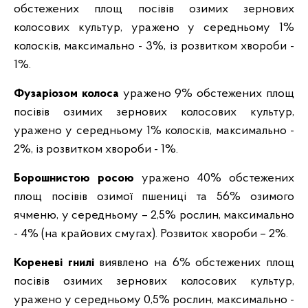
обстежених площ посівів озимих зернових
колосових культур, уражено у середньому 1%
колосків, максимально - 3%, із розвитком хвороби -
1%.
Фузаріозом колоса
уражено 9% обстежених площ
посівів озимих зернових колосових культур,
уражено у середньому 1% колосків, максимально -
2%, із розвитком хвороби - 1%.
Борошнистою росою
уражено 40% обстежених
площ посівів озимої пшениці та 56% озимого
ячменю, у середньому – 2,5% рослин, максимально
- 4% (на крайових смугах). Розвиток хвороби – 2%.
Кореневі гнилі
виявлено на 6% обстежених площ
посівів озимих зернових колосових культур,
уражено у середньому 0,5% рослин, максимально -