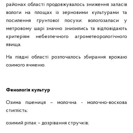
районах області продовжувалось зниження запасів
вологи на площах із зерновими культурами та
посилення ґрунтової посухи: вологозапаси у
метровому шарі значно знизились та відповідають
критеріям небезпечного агрометеорологічного
явища.
На півдні області розпочалось збирання врожаю
озимого ячменю.
Фенологія культур
Озима пшениця – молочна - молочно-воскова
стиглість;
озимий ріпак – дозрівання стручків;