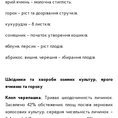
ярий ячмінь – молочна стиглість;
горох – ріст та дозрівання стручків;
кукурудза – 8 листків;
соняшник – початок утворення кошиків;
яблуня, персик – ріст плодів;
абрикос, вишня, черешня – збирання плодів.
Шкідники та хвороби озимих культур, ярого
ячменю та гороху
Клоп черепашка.
Триває шкодочинність личинок.
Заселено 42% обстежених площ посівів зернових
колосових культур, середня чисельність личинок –