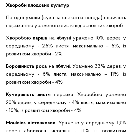
Хвороби плодових культур
Погодні умови (суха та спекотна погода) сприяють
підсиханню ураженого листя від основних хвороб.
Хворобою
парша
на яблуні уражено 10% дерев, у
середньому - 2,5% листя, максимально – 5%, із
розвитком хвороби - 2%.
Борошниста роса
на яблуні.
Уражено 33% дерев, у
середньому - 5% листя, максимально – 11%, із
розвитком хвороби - 4%.
Кучерявість листя
персика. Хворобою уражено
20% дерев, у середньому - 4% листя, максимально
- 10%, із розвитком хвороби - 4%.
Моніліоз кісточкових.
Уражено у середньому 19%
дерев абрикоса, черешні - 11%, із розвитком