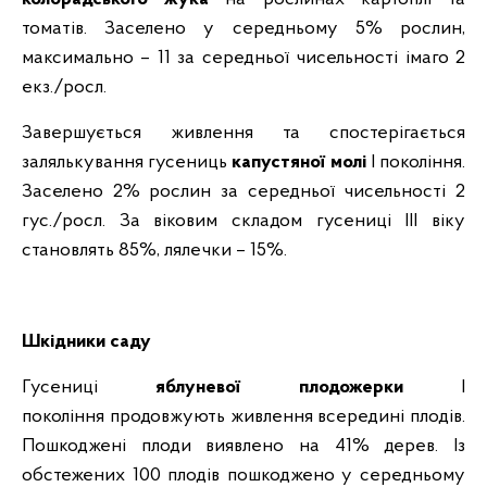
томатів.
Заселено у середньому 5% рослин,
максимально – 11 за середньої чисельності імаго 2
екз./росл.
Завершується живлення та спостерігається
залялькування гусениць
капустяної молі
І покоління.
Заселено 2% рослин за середньої чисельності 2
гус./росл. За віковим складом гусениці ІІІ віку
становлять 85%, лялечки – 15%.
Шкідники саду
Гусениці
яблуневої плодожерки
І
покоління
продовжують живлення всередині плодів.
Пошкоджені плоди виявлено на 41% дерев. Із
обстежених 100 плодів пошкоджено у середньому