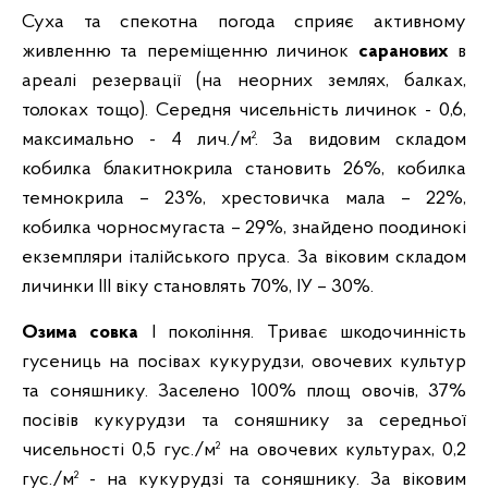
Суха та спекотна погода сприяє активному
живленню та переміщенню личинок
саранових
в
ареалі резервації (на неорних землях, балках,
толоках тощо). Середня чисельність личинок - 0,6,
максимально - 4 лич./м². За видовим складом
кобилка блакитнокрила становить 26%, кобилка
темнокрила – 23%, хрестовичка мала – 22%,
кобилка чорносмугаста – 29%, знайдено поодинокі
екземпляри італійського пруса. За віковим складом
личинки ІІІ віку становлять 70%, ІУ – 30%.
Озима совка
І покоління. Триває шкодочинність
гусениць на посівах кукурудзи, овочевих культур
та соняшнику. Заселено 100% площ овочів, 37%
посівів кукурудзи та соняшнику за середньої
чисельності 0,5 гус./м² на овочевих культурах, 0,2
гус./м² - на кукурудзі та соняшнику. За віковим