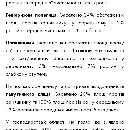
рослин
за середньої чисельності 1 екз./росл.
Геліхризова попелиця.
Заселено 34% обстежених
площ посівів соняшнику, у середньому - 2%
рослин, середня чисельність - 3 екз./росл.
Попелицями
заселено всі обстежені площі посіву
сої за середньої чисельності 1 колонія, максимально
- 2 кол./рослину. Заселено та пошкоджено у
середньому 3%, максимально 7% рослин у
слабкому ступені.
На посівах соняшнику та сої триває шкодочинність
павутинного кліща
. Заселено 20% площ посівів
соняшнику та 100% площ посівів сої, у середньому
- 3% рослин за середньої чисельності 5 екз./лист.
У господарствах області на полях, де виявлено