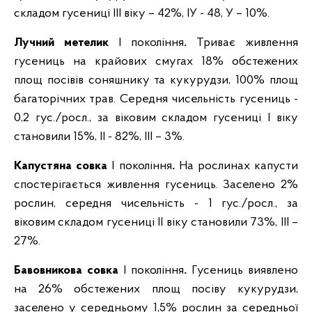
складом гусениці ІІІ віку – 42%, ІУ - 48, У – 10%.
Лучний метелик
І покоління
.
Триває живлення
гусениць на крайових смугах 18% обстежених
площ посівів соняшнику та кукурудзи, 100% площ
багаторічних трав. Середня чисельність гусениць -
0,2 гус./росл., за віковим складом гусениці І віку
становили 15%, ІІ - 82%, ІІІ – 3%.
Капустяна совка
І покоління
.
На рослинах капусти
спостерігається живлення гусениць. Заселено 2%
рослин, середня чисельність - 1 гус./росл., за
віковим складом гусениці ІІ віку становили 73%, ІІІ –
27%.
Бавовникова совка
І покоління
.
Гусениць виявлено
на 26% обстежених площ посіву кукурудзи,
заселено у середньому 1,5% рослин за середньої