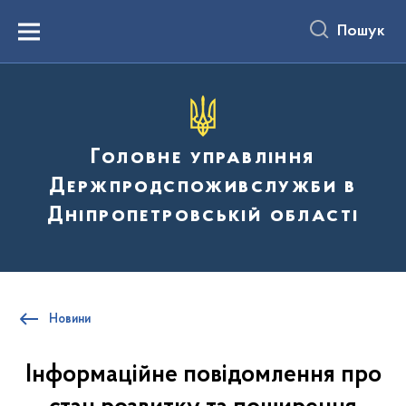
до
основного
Пошук
вмісту
Menu
Головне управління
Держпродспоживслужби в
Дніпропетровській області
Новини
Інформаційне повідомлення про