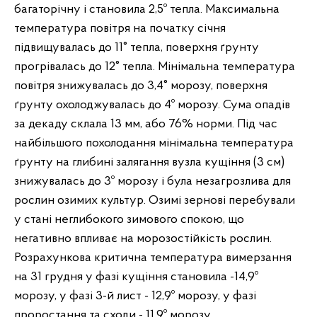
багаторічну і становила 2,5º тепла. Максимальна
температура повітря на початку січня
підвищувалась до 11° тепла, поверхня ґрунту
прогрівалась до 12° тепла. Мінімальна температура
повітря знижувалась до 3,4° морозу, поверхня
ґрунту охолоджувалась до 4º морозу. Сума опадів
за декаду склала 13 мм, або 76% норми. Під час
найбільшого похолодання мінімальна температура
ґрунту на глибині залягання вузла кущіння (3 см)
знижувалась до 3º морозу і була незагрозлива для
рослин озимих культур. Озимі зернові перебували
у стані неглибокого зимового спокою, що
негативно впливає на морозостійкість рослин.
Розрахункова критична температура вимерзання
на 31 грудня у фазі кущіння становила -14,9º
морозу, у фазі 3-й лист - 12,9º морозу, у фазі
проростання та сходи - 11,9º морозу.