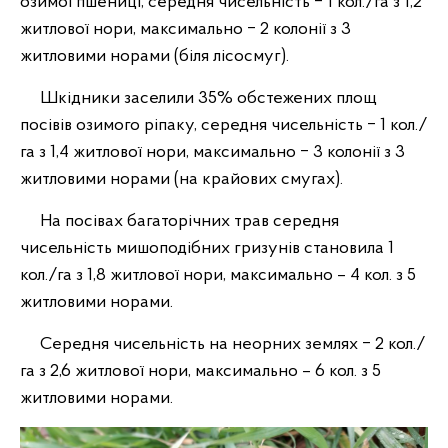
озимої пшениці, середня чисельність ‒ 1 кол./га з 1,2
житлової нори, максимально ‒ 2 колонії з 3
житловими норами (біля лісосмуг).
Шкідники заселили 35% обстежених площ
посівів озимого ріпаку, середня чисельність ‒ 1 кол./
га з 1,4 житлової нори, максимально ‒ 3 колонії з 3
житловими норами (на крайових смугах).
На посівах багаторічних трав середня
чисельність мишоподібних гризунів становила 1
кол./га з 1,8 житлової нори, максимально – 4 кол. з 5
житловими норами.
Середня чисельність на неорних землях ‒ 2 кол./
га з 2,6 житлової нори, максимально – 6 кол. з 5
житловими норами.