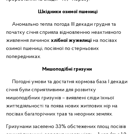
Шкідники озимої пшениці
Аномально тепла погода ІІІ декади грудня та
початку січня сприяла відновленню неактивного
живлення личинок
хлібної жужелиці
на посівах
озимої пшениці, посіяної по стерньових
попередниках.
Мишоподібні гризуни
Погодні умови та достатня кормова база І декади
січня були сприятливими для розвитку
мишоподібних гризунів – виявлені сліди їхньої
життєдіяльності та поява нових житлових нір на
посівах багаторічних трав та неорних землях.
Гризунами заселено 33% обстежених площ посівів