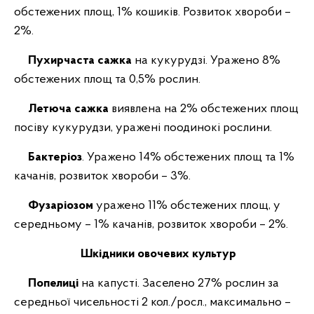
обстежених площ, 1% кошиків. Розвиток хвороби –
2%.
Пухирчаста сажка
на кукурудзі. Уражено 8%
обстежених площ та 0,5% рослин.
Летюча сажка
виявлена на 2% обстежених площ
посіву кукурудзи, уражені поодинокі рослини.
Бактеріоз
. Уражено 14% обстежених площ та 1%
качанів, розвиток хвороби – 3%.
Фузаріозом
уражено
11% обстежених площ, у
середньому – 1% качанів, розвиток хвороби – 2%.
Шкідники овочевих культур
Попелиці
на капусті.
Заселено 27% рослин за
середньої чисельності 2 кол./росл., максимально –