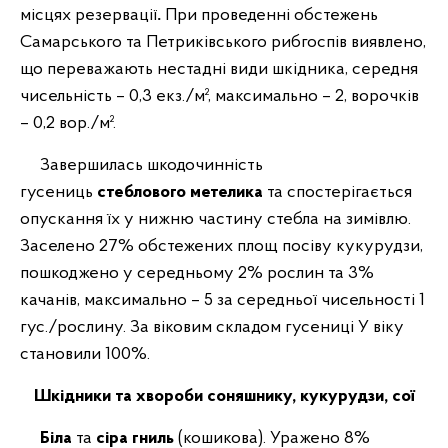
місцях резервації
.
При проведенні обстежень
Самарського та Петриківського рибгоспів виявлено,
що переважають нестадні види шкідника, середня
чисельність – 0,3 екз./м², максимально – 2, ворочків
– 0,2 вор./м².
Завершилась шкодочинність
гусениць
стеблового метелика
та спостерігається
опускання їх у нижню частину стебла на зимівлю.
Заселено 27% обстежених площ посіву кукурудзи,
пошкоджено у середньому 2% рослин та 3%
качанів, максимально – 5 за середньої чисельності 1
гус./рослину. За віковим складом гусениці У віку
становили 100%.
Шкідники та хвороби соняшнику, кукурудзи, сої
Біла
та
сіра гниль
(кошикова).
Уражено 8%