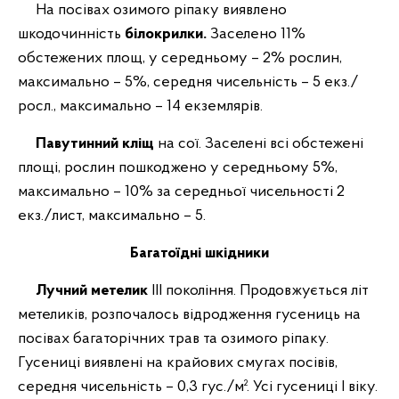
На посівах озимого ріпаку виявлено
шкодочинність
білокрилки.
Заселено 11%
обстежених площ, у середньому – 2% рослин,
максимально – 5%, середня чисельність – 5 екз./
росл., максимально – 14 екземлярів.
Павутинний кліщ
на сої.
Заселені всі обстежені
площі, рослин пошкоджено у середньому 5%,
максимально – 10% за середньої чисельності 2
екз./лист, максимально – 5.
Багатоїдні шкідники
Лучний метелик
ІІІ покоління. Продовжується літ
метеликів, розпочалось відродження гусениць на
посівах багаторічних трав та озимого ріпаку.
Гусениці виявлені на крайових смугах посівів,
середня чисельність – 0,3 гус./м². Усі гусениці І віку.