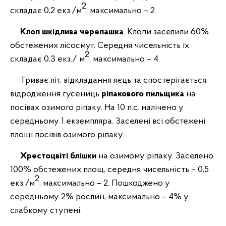
2
складає 0,2 екз./м
, максимально – 2.
Клоп шкідлива черепашка
. Клопи заселили 60%
обстежених лісосмуг. Середня чисельність їх
2
складає 0,3 екз./ м
, максимально – 4.
Триває літ,
відкладання яєць
та
спостерігається
відродження гусениць
ріпакового пильщика
на
посівах озимого ріпаку. На 10 п.с. налічено у
середньому 1 екземпляра. Заселені всі обстежені
площі посівів озимого ріпаку.
Хрестоцвіті блішки
на озимому ріпаку. Заселено
100% обстежених площ, середня чисельність – 0,5
2
екз./м
, максимально – 2. Пошкоджено у
середньому 2% рослин, максимально – 4% у
слабкому ступені.