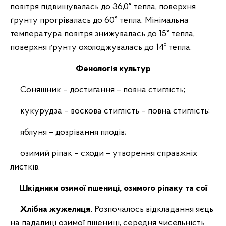
повітря підвищувалась до 36,0° тепла, поверхня
ґрунту прогрівалась до 60° тепла. Мінімальна
температура повітря знижувалась до 15° тепла,
поверхня ґрунту охолоджувалась до 14º тепла.
Фенологія культур
Соняшник – достигання – повна стиглість;
кукурудза – воскова стиглість – повна стиглість;
яблуня – дозрівання плодів;
озимий ріпак – сходи – утворення справжніх
листків.
Шкідники озимої пшениці, озимого ріпаку та сої
Хлібна жужелиця.
Розпочалось відкладання яєць
на падалиці озимої пшениці, середня чисельність