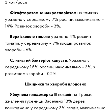
3 кол./росл.
Фітофторозом
та
макроспоріозом
на томатах
уражено у середньому 7% рослин, максимально –
14%. Розвиток хвороби – 3%.
Верхівковою гниллю
уражено 4% рослин
томатів, у середньому – 7% плодів, розвиток
хвороби – 6%.
Слизистий бактеріоз капусти
. Уражено у
середньому 1,5% рослин, максимально – 3%, з
розвитком хвороби – 0,2%.
Шкідники та хвороби плодових
Яблунева плодожерка
ІІІ покоління. Триває
живлення гусениць. Заселено 13% дерев,
пошкоджено у середньому 3% плодів, максимально