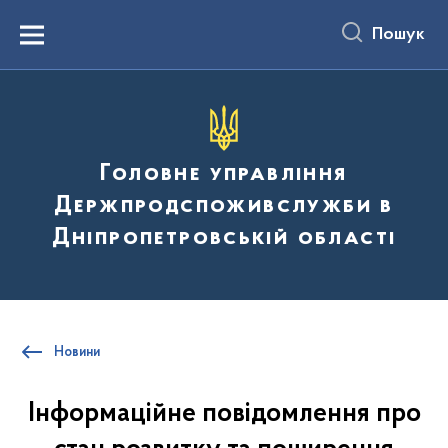
до
основного
Пошук
вмісту
Menu
Головне управління
Держпродспоживслужби в
Дніпропетровській області
Новини
Інформаційне повідомлення про