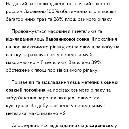
На даний час пошкоджено незначний відсоток
рослин. Заселено 100% обстежених площ посівів
багаторічних трав та 28% площ озимого ріпаку.
Продовжується масовий літ метеликів та
відкладання яєць
бавовникової совки
ІІІ покоління
на посівах озимого ріпаку, сої та овочів, за добу на
пастку нараховується у середньому 5,
максимально – 11 метеликів. Заселено 39%
обстежених площ посівів озимого ріпаку.
Триває літ та відкладання яєць метеликів
озимої
совки
ІІ покоління на посівах озимого ріпаку та
забур’янених парових площах і овочевих
культурах. За добу налічено у середньому 1
метелика, максимально – 2.
Спостерігається відкладання яєць
саранових
у