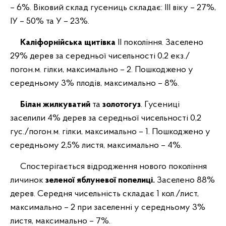
– 6%. Віковий склад гусениць складає: ІІІ віку – 27%,
ІУ – 50% та У – 23%.
Каліфорнійська щитівка
ІІ покоління. Заселено
29% дерев за середньої чисельності 0,2 екз./
погон.м. гілки, максимально – 2. Пошкоджено у
середньому 3% плодів, максимально – 8%.
Білан жилкуватий
та
золотогуз
. Гусениці
заселили 4% дерев за середньої чисельності 0,2
гус./погон.м. гілки, максимально – 1. Пошкоджено у
середньому 2,5% листя, максимально – 4%.
Спостерігається відродження нового покоління
личинок
зеленої яблуневої
попелиці.
Заселено 88%
дерев. Середня чисельність складає 1 кол./лист,
максимально – 2 при заселенні у середньому 3%
листя, максимально – 7%.