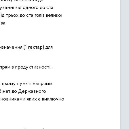
ванні від одного до ста
д трьох до ста голів великої
ва.
начення (1 гектар) для
апрямів продуктивності.
цьому пункті напрямів.
бінет до Державного
сновниками яких є виключно