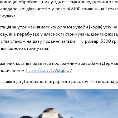
одиницю оброблюваних угідь сільськогосподарського приз
подарської діяльності ‒ у розмірі 3100 гривень на 1 гект
имувача;
ація за утримання великої рогатої худоби (корів) усіх н
ову, яка перебуває у власності отримувача, ідентифіков
ства станом на дату подання заявки, ‒ у розмірі 5300 гр
 для одного отримувача.
тних коштів подається програмними засобами Державн
 посиланням:
https://cutt.ly/sCj6jU7
.
аявки до Державного аграрного реєстру ‒ 15 листопада