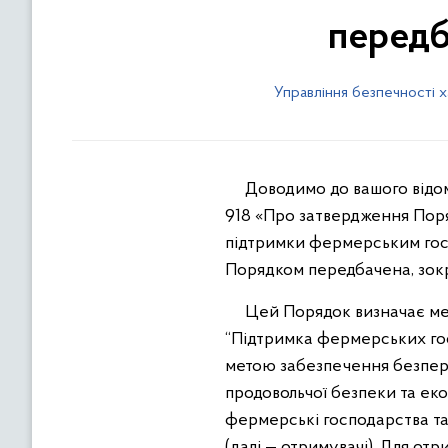
передб
Управління безпечності 
Доводимо до вашого відома
918 «Про затвердження Пор
підтримки фермерським госп
Порядком передбачена, зокр
Цей Порядок визначає меха
“Підтримка фермерських гос
метою забезпечення безпере
продовольчої безпеки та ек
фермерські господарства та
(далі — отримувачі). Для от