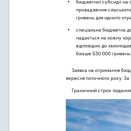
бюджетної субсидії на 
провадження сільськогос
гривень для одного отр
спеціальна бюджетна дот
надається на кожну кор
відповідно до законодав
більше 530 000 гривень
Заявка на отримання бюдже
вересня поточного року. За
Граничний строк подання з