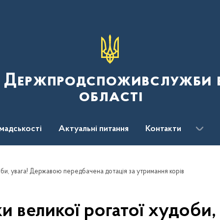
я Держпродспоживслужби в
області
мадськості
Актуальні питання
Контакти
оби, увага! Державою передбачена дотація за утримання корів
и великої рогатої худоби,