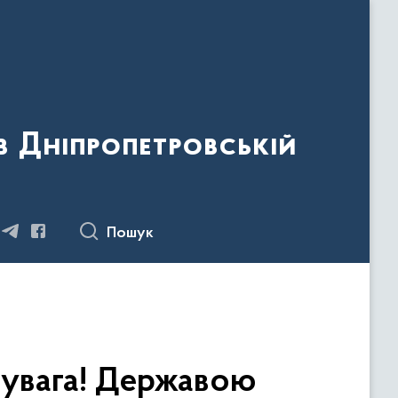
 Дніпропетровській
Пошук
 увага! Державою