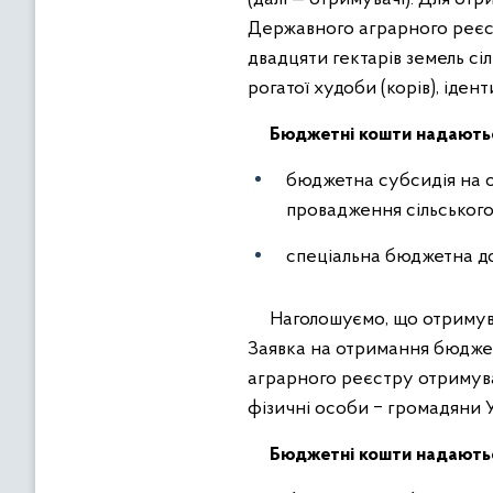
Державного аграрного реєст
двадцяти гектарів земель сі
рогатої худоби (корів), іде
Бюджетні кошти надаються
бюджетна субсидія на о
провадження сільського
спеціальна бюджетна дот
Наголошуємо, що отримувач
Заявка на отримання бюдже
аграрного реєстру отримув
фізичні особи ‒ громадяни 
Бюджетні кошти надаютьс