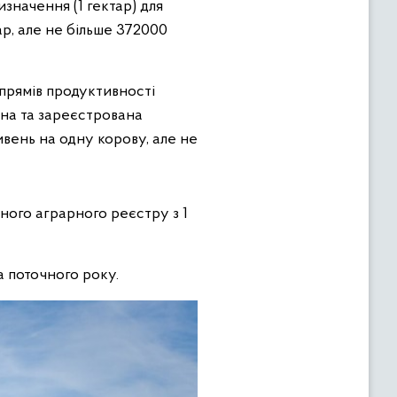
начення (1 гектар) для
ар, але не більше 372000
апрямів продуктивності
ана та зареєстрована
ивень на одну корову, але не
ого аграрного реєстру з 1
 поточного року.