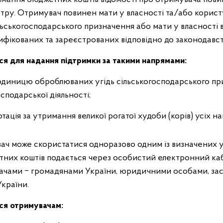
ру. Отримувач повинен мати у власності та/або користу
льськогосподарського призначення або мати у власності ві
нтифікованих та зареєстрованих відповідно до законодавст
 для надання підтримки за такими напрямами:
диницю оброблюваних угідь сільськогосподарського приз
сподарської діяльності;
ація за утримання великої рогатої худоби (корів) усіх н
 може скористатися одноразово одним із визначених у 
тних коштів подається через особистий електронний ка
ачами ‒ громадянами України, юридичними особами, за
України.
я отримувачам: