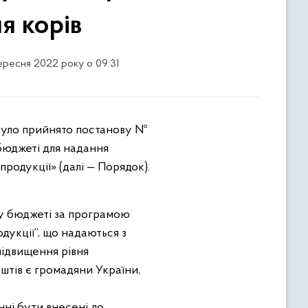
я корів
вересня 2022 року о 09:31
було прийнято постанову №
бюджеті для надання
одукції» (далі — Порядок).
у бюджеті за програмою
дукції”, що надаються з
підвищення рівня
штів є громадяни України,
нні бути внесені до