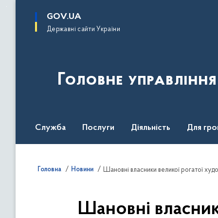
до
основного
GOV.UA
вмісту
Державні сайти України
Головне управлінн
Служба
Послуги
Діяльність
Для гро
UNITED24 Media
Головна
Новини
Шановні власники великої рогатої худ
Шановні власник