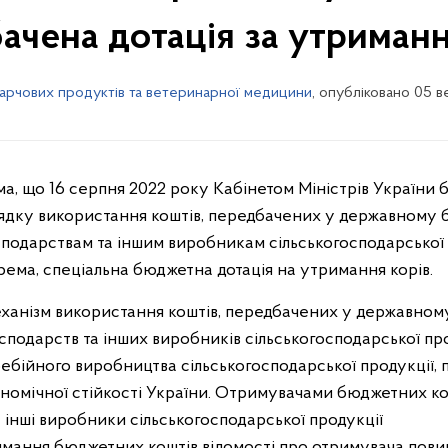
ачена дотація за утриманн
харчових продуктів та ветеринарної медицини
, опубліковано 05 
, що 16 серпня 2022 року Кабінетом Міністрів України 
ядку використання коштів, передбачених у державному 
одарствам та іншим виробникам сільськогосподарської пр
ема, спеціальна бюджетна дотація на утримання корів.
нізм використання коштів, передбачених у державном
подарств та інших виробників сільськогосподарської про
бійного виробництва сільськогосподарської продукції, 
ономічної стійкості України. Отримувачами бюджетних ко
 інші виробники сільськогосподарської продукції
римання бюджетних коштів відомості про отримувача пови