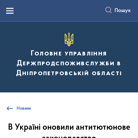
до
основного
Пошук
вмісту
Menu
Головне управління
Держпродспоживслужби в
Дніпропетровській області
Новини
В Україні оновили антитютюнове