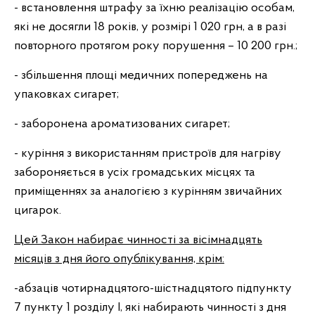
- встановлення штрафу за їхню реалізацію особам,
які не досягли 18 років, у розмірі 1 020 грн, а в разі
повторного протягом року порушення – 10 200 грн.;
- збільшення площі медичних попереджень на
упаковках сигарет;
- заборонена ароматизованих сигарет;
- куріння з використанням пристроїв для нагріву
забороняється в усіх громадських місцях та
приміщеннях за аналогією з курінням звичайних
цигарок.
Цей Закон набирає чинності
за
вісімнадцять
місяців з дня його опублікування, крім:
-абзаців чотирнадцятого-шістнадцятого підпункту
7 пункту 1 розділу І, які набирають чинності з дня