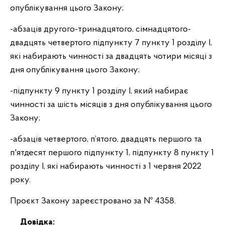
опублікування цього Закону;
-абзаців другого-тринадцятого, сімнадцятого-
двадцять четвертого підпункту 7 пункту 1 розділу І,
які набирають чинності за двадцять чотири місяці з
дня опублікування цього Закону;
-підпункту 9 пункту 1 розділу І, який набирає
чинності за шість місяців з дня опублікування цього
Закону;
-абзаців четвертого, п’ятого, двадцять першого та
п'ятдесят першого підпункту 1, підпункту 8 пункту 1
розділу І, які набирають чинності з 1 червня 2022
року.
Проєкт Закону зареєстровано за № 4358.
Довідка: