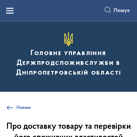
до
основного
Пошук
вмісту
Menu
Головне управління
Держпродспоживслужби в
Дніпропетровській області
Новини
Про доставку товару та перевірки