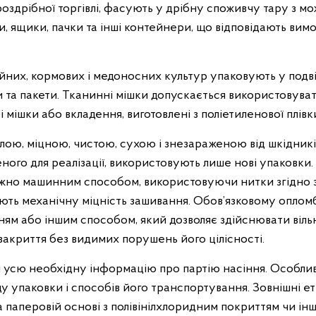
здрібної торгівлі, фасують у дрібну споживчу тару з 
, ящики, пачки та інші контейнери, що відповідають вимог
них, кормових і медоносних культур упаковують у подв
 та пакети. Тканинні мішки допускається використовуват
 мішки або вкладення, виготовлені з поліетиленової плівк
ю, міцною, чистою, сухою і знезараженою від шкідників
ного для реалізації, використовують лише нові упаковки.
жно машинним способом, використовуючи нитки згідно
ють механічну міцність зашивання. Обов’язковому оплом
нням або іншим способом, який дозволяє здійснювати віль
закриття без видимих порушень його цілісності.
усю необхідну інформацію про партію насіння. Особлив
ду упаковки і способів його транспортування. Зовнішні 
на паперовій основі з полівінілхлоридним покриттям чи ін