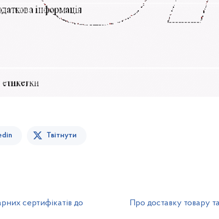
edin
Твітнути
рних сертифікатів до
Про доставку товару т