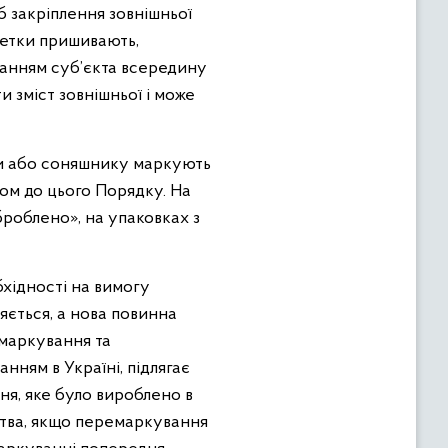
б закріплення зовнішньої
кетки пришивають,
жанням суб’єкта всередину
и зміст зовнішньої і може
зи або соняшнику маркують
ком до цього Порядку. На
роблено», на упаковках з
хідності на вимогу
яється, а нова повинна
емаркування та
нням в Україні, підлягає
я, яке було вироблено в
цтва, якщо перемаркування