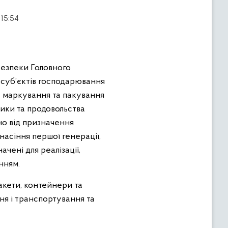
 15:54
безпеки Головного
 суб’єктів господарювання
ку маркування та пакування
тики та продовольства
но від призначення
насіння першої генерації,
ачені для реалізації,
нням.
акети, контейнери та
ння і транспортування та