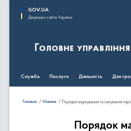
до
основного
GOV.UA
вмісту
Державні сайти України
Головне управлінн
Служба
Послуги
Діяльність
Для гро
UNITED24 Media
Головна
Новини
Порядок маркування та пакування парт
Порядок ма