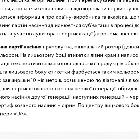
ї як іншої категорії насіння. При перепакуванні та пер
ться, а нова етикетка повинна відтворювати первинну і
аються інформація про країну-виробника та вказівка, що
ння партій насіння здійснюється суб’єктами в процесі д
ять за участю аудитора із сертифікації (агронома-інспект
я партії насіння
прямокутна, мінімальний розмір (довжин
льором. На лицьовому боці етикетки лівий край з напи
ції і експертизи сільськогосподарської продукції» обк
ешта лицьового боку етикетки фарбується таким кольором:
завширшки 10 міліметрів, розміщеною по діагоналі з ліво
м; для сертифікованого насіння першої генерації, гібридів
ого насіння другої генерації, наступних генерацій – чер
ертифікованого насіння – сірим. По центру лицьового бо
ітери «UA».