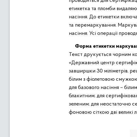
проводиться для сертифікаці
етикетка та пломби видаляю
насіння. До етикетки включ
та перемаркування. Маркува
насіння. Усі операції провод
Форма етикетки маркуванн
Текст друкується чорним ко
«Державний центр сертифіка
завширшки 30 міліметрів, р
білим з фіолетовою смужкою 
для базового насіння – біли
блакитним; для сертифікован
зеленим; для неостаточно с
фоновою сіткою дві великі л