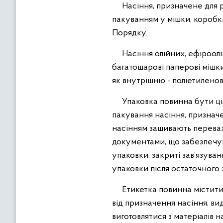
Насіння, призначене для ро
пакуванням у мішки, коробки
Порядку.
Насіння олійних, ефіроолій
багатошарові паперові мішки
як внутрішню - поліетиленові
Упаковка повинна бути ціло
пакування насіння, призначе
насінням зашивають перева
документами, що забезпечу
упаковки, закриті зав’язува
упаковки після остаточного 
Етикетка повинна містити 
від призначення насіння, ви
виготовлятися з матеріалів 