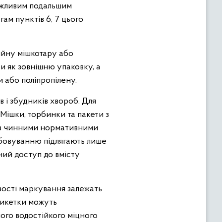
можливим подальшим
ам пунктів 6, 7 цього
ійну мішкотару або
и як зовнішню упаковку, а
и або поліпропілену.
 і збудників хвороб. Для
 Мішки, торбинки та пакети з
 з чинними нормативними
бовуванню підлягають лише
ний доступ до вмісту
ості маркування залежать
етикетки можуть
шого водостійкого міцного