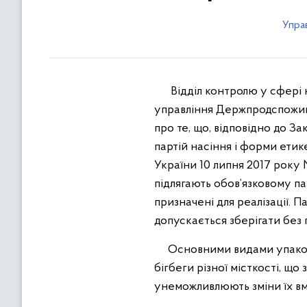
Управ
Відділ контролю у сфері на
управління Держпродспоживс
про те, що, відповідно до З
партій насіння і форми етик
України 10 липня 2017 року 
підлягають обов’язковому па
призначені для реалізації. П
допускається зберігати без 
Основними видами упаковок,
бігбеги різної місткості, що
унеможливлюють зміни їх вмі