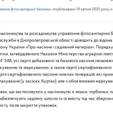
ління фітосанітарної безпеки
, опубліковано 19 квітня 2021 року о
сінництва та розсадництва управління фітосанітарної 
лужби в Дніпропетровській області доводить до відома
акону України «Про насіння і садивний матеріал», Поряд
етки, затвердженого Наказом Міністерства аграрної полі
№ 348, усі партії добазового та базового насіння незалеж
куванню та маркуванню, а також партії сертифікованого 
артії сертифікованого насіння нижчих генерацій, які призн
пакування (у засіках, буртах), але з обов’язковим маркува
 що застосовують у насінництві, є мішки, торбинки, п
 забезпечують надійну цілісність їх вмісту під час зберіга
сту після закриття упаковок.