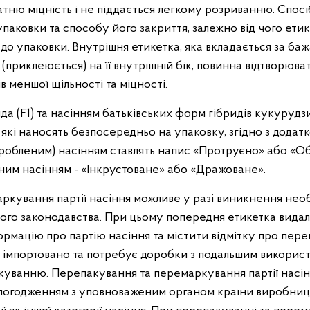
тню міцність і не піддається легкому розриванню. Спосі
упаковки та способу його закриття, залежно від чого ети
до упаковки. Внутрішня етикетка, яка вкладається за ба
(приклеюється) на її внутрішній бік, повинна відтворюват
в меншої щільності та міцності.
а (F1) та насінням батьківських форм гібридів кукуруд
які наносять безпосередньо на упаковку, згідно з додат
робленим) насінням ставлять напис «Протруєно» або «Об
им насінням - «Інкрустоване» або «Дражоване».
ування партії насіння можливе у разі виникнення необ
ного законодавства. При цьому попередня етикетка видал
рмацію про партію насіння та містити відмітку про пер
 імпортовано та потребує доробки з подальшим використа
ванню. Перепакування та перемаркування партії насінн
за погодженням з уповноваженим органом країни виробни