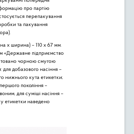
емаркуванні попередня
нформацію про партію
 стосується перепакування
оробки та пакування
ора).
а х ширина) – 110 х 67 мм.
сом «Державне підприємство
антовано чорною смугою
 для добазового насіння –
го нижнього кута етикетки;
 першого покоління –
воним, для суміші насіння –
ку етикетки наведено