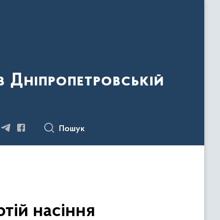
 Дніпропетровській
Пошук
тій насіння