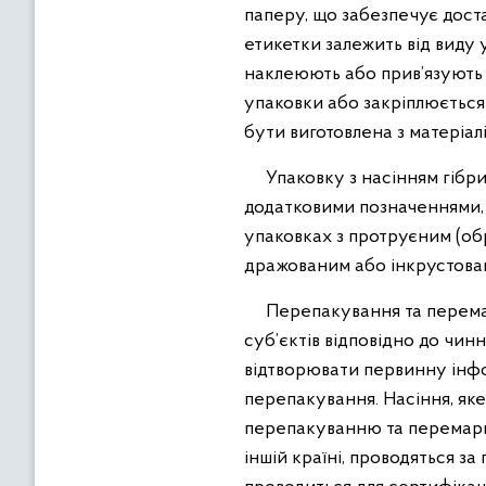
паперу, що забезпечує доста
етикетки залежить від виду 
наклеюють або прив’язують 
упаковки або закріплюється 
бути виготовлена з матеріалі
Упаковку з насінням гібрид
додатковими позначеннями, 
упаковках з протруєним (об
дражованим або інкрустован
Перепакування та перемарк
суб’єктів відповідно до чин
відтворювати первинну інфо
перепакування. Насіння, яке
перепакуванню та перемарку
іншій країні, проводяться 