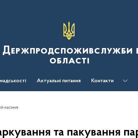
я Держпродспоживслужби в
області
мадськості
Актуальні питання
Контакти
ій насіння
ркування та пакування пар