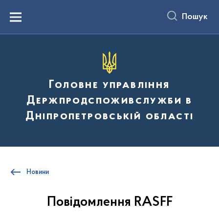
до
основного
Пошук
вмісту
Menu
Головне управління
Держпродспоживслужби в
Дніпропетровській області
Новини
Повідомлення RASFF