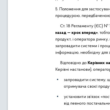
5. Положення для застосуван
процедурою, передбаченою 
Ст. 18 Регламенту (ЄС) № 1
назад — крок вперед»
, тобт
продукт, і оператора ринку
запровадити системи і проц
інформацію, необхідну для 
Відповідно до
Керівних н
Керівні настанови), операто
запровадити систему, щ
отримувача своєї продук
установити зв’язок «по
від певного постачальни