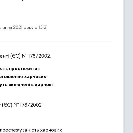
 липня 2021 року о 13:21
нті (ЄС) № 178/2002.
сть простежити і
готовлення харчових
уть включені в харчові
у (ЄС) № 178/2002:
 простежуваність харчових