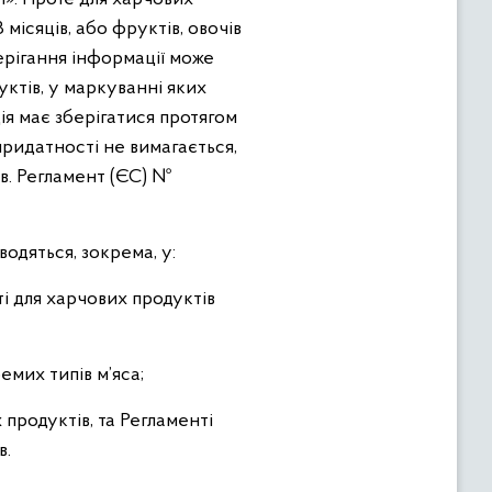
місяців, або фруктів, овочів
ерігання інформації може
ктів, у маркуванні яких
ія має зберігатися протягом
придатності не вимагається,
ів. Регламент (ЄС) №
дяться, зокрема, у:
і для харчових продуктів
мих типів м’яса;
продуктів, та Регламенті
в.