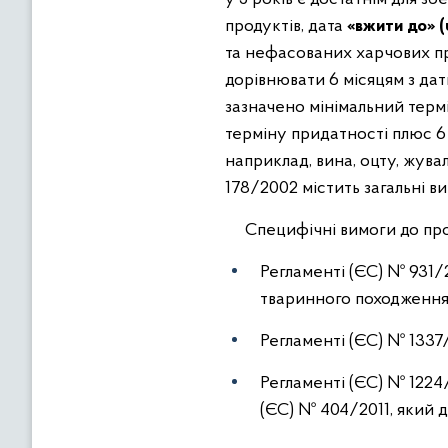
продуктів, дата
«вжити до» (
та нефасованих харчових пр
дорівнювати 6 місяцям з дат
зазначено мінімальний терм
терміну придатності плюс 6 
наприклад, вина, оцту, жува
178/2002 містить загальні 
Специфічні вимоги до прост
Регламенті (ЄС) № 931/
тваринного походження
Регламенті (ЄС) № 1337
Регламенті (ЄС) № 1224
(ЄС) № 404/2011, який 