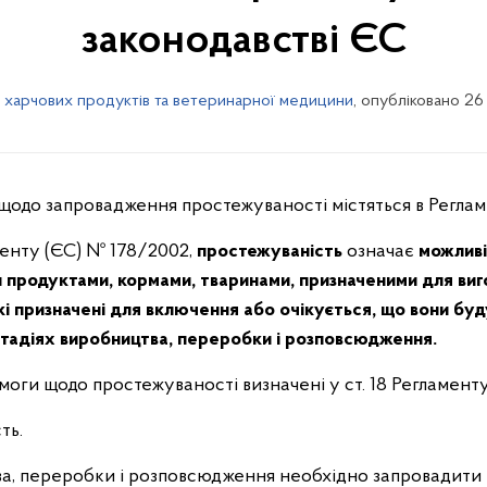
законодавстві ЄС
і харчових продуктів та ветеринарної медицини
, опубліковано 26
одо запровадження простежуваності містяться в Регламе
менту (ЄС) № 178/2002,
простежуваність
означає
можливі
 продуктами, кормами, тваринами, призначеними для ви
кі призначені для включення або очікується, що вони буд
 стадіях виробництва, переробки і розповсюдження.
оги щодо простежуваності визначені у ст. 18 Регламент
ть.
цтва, переробки і розповсюдження необхідно запровадити