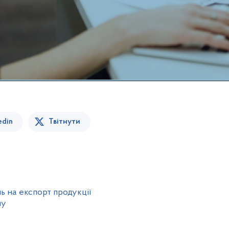
edin
Твітнути
 на експорт продукції
ну