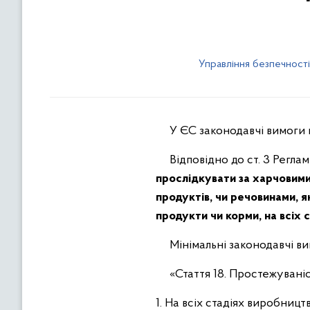
Управління безпечност
У ЄС законодавчі вимоги щ
Відповідно до ст. 3 Регла
прослідкувати за харчовими
продуктів, чи речовинами, я
продукти чи корми, на всіх
Мінімальні законодавчі вим
«Стаття 18. Простежуваніс
1. На всіх стадіях виробни