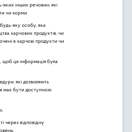
ь-яких інших речовин, які
ти чи корми.
 будь-яку особу, яка
цтва харчових продуктів, чи
ючені в харчові продукти чи
, щоб ця інформація була
едури, які дозволяють
ія має бути доступною
і,
і через відповідну
ожень.