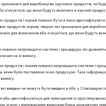
кі призначені для виробництва харчових продуктів, чи буд
о очікується, що вони будуть включені в харчові продук
 продуктів і кормів повинні бути в змозі ідентифікувати
их продуктів, кормів, тварин, які призначені для виробни
ачені для включення або очікується, що вони будуть вкл
 повинні запровадити системи і процедури, які дозволять
анам на їх вимогу.
 продуктів і кормів повинні запровадити системи і проц
а, яким було поставлено їхню продукцію. Така інформац
 вимогу.
 які введені чи можуть бути введені в обіг у Співтовариств
або ідентифікуються для полегшення їх простежуваност
ю згідно з відповідними вимогами більш конкретних пол