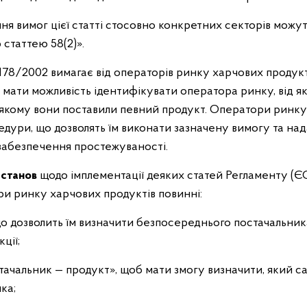
ня вимог цієї статті стосовно конкретних секторів можут
статтею 58(2)».
78/2002 вимагає від операторів ринку харчових продукт
о мати можливість ідентифікувати оператора ринку, від 
, якому вони поставили певний продукт. Оператори ринк
едури, що дозволять їм виконати зазначену вимогу та н
забезпечення простежуваності.
астанов
щодо імплементації деяких статей Регламенту
ри ринку харчових продуктів повинні:
о дозволить їм визначити безпосереднього постачальни
ції;
стачальник — продукт», щоб мати змогу визначити, який 
ка;