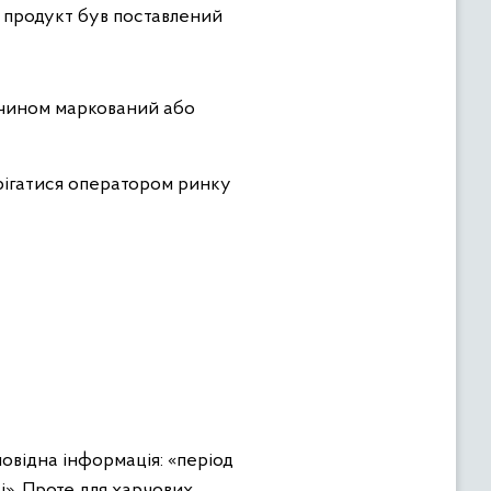
е продукт був поставлений
м чином маркований або
ерігатися оператором ринку
повідна інформація: «період
і». Проте для харчових