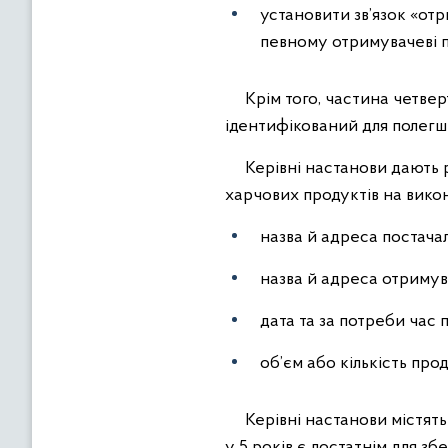
установити зв’язок «от
певному отримувачеві 
Крім того, частина четверт
ідентифікований для полегш
Керівні настанови дають ро
харчових продуктів на в
назва й адреса постачал
назва й адреса отримув
дата та за потреби час
об’єм або кількість прод
Керівні настанови містять р
у 5 років є достатнім для 