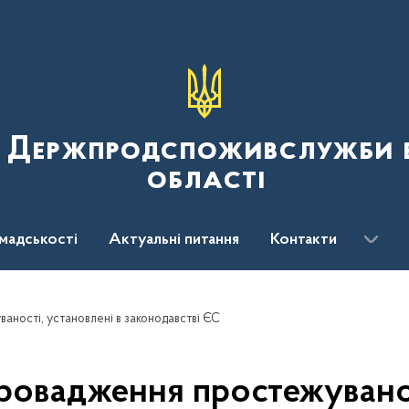
я Держпродспоживслужби в
області
мадськості
Актуальні питання
Контакти
ності, установлені в законодавстві ЄС
овадження простежуванос