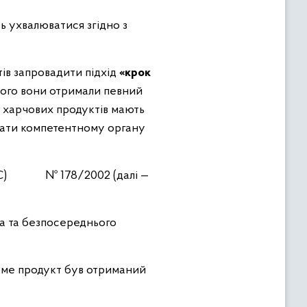
ь ухвалюватися згідно з
ів запровадити підхід
«крок
якого вони отримали певний
у харчових продуктів мають
адати компетентному органу
 (ЄС) № 178/2002 (далі —
ка та безпосереднього
саме продукт був отриманий