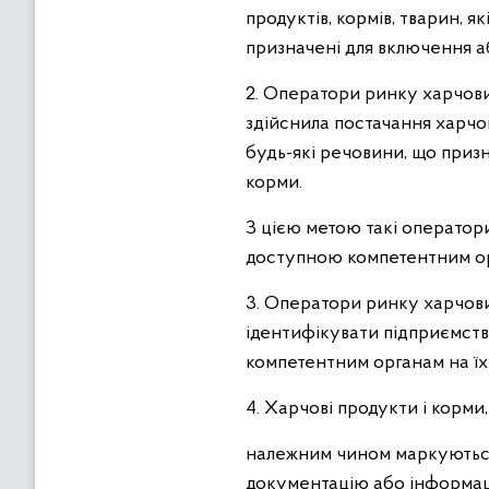
продуктів, кормів, тварин, я
призначені для включення аб
2. Оператори ринку харчових
здійснила постачання харчов
будь-які речовини, що призн
корми.
З цією метою такі оператори
доступною компетентним орг
3. Оператори ринку харчових
ідентифікувати підприємств
компетентним органам на їх
4. Харчові продукти і корми,
належним чином маркуються 
документацію або інформаці