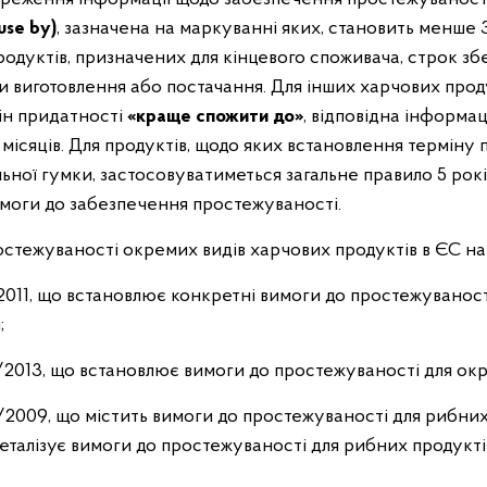
use by)
, зазначена на маркуванні яких, становить менше 3 
одуктів, призначених для кінцевого споживача, строк зб
и виготовлення або постачання. Для інших харчових проду
ін придатності
«краще спожити до»
, відповідна інформац
місяців. Для продуктів, щодо яких встановлення терміну 
льної гумки, застосовуватиметься загальне правило 5 рок
вимоги до забезпечення простежуваності.
ежуваності окремих видів харчових продуктів в ЄС наво
2011, що встановлює конкретні вимоги до простежуваност
;
/2013, що встановлює вимоги до простежуваності для окре
/2009, що містить вимоги до простежуваності для рибних 
деталізує вимоги до простежуваності для рибних продукті