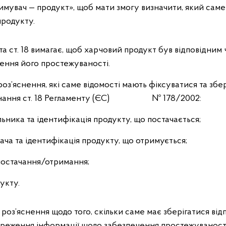
римувач — продукт», щоб мати змогу визначити, який сам
продукту.
а ст. 18 вимагає, щоб харчовий продукт був відповідни
ення його простежуваності.
з’яснення, які саме відомості мають фіксуватися та зб
иконання ст. 18 Регламенту (ЄС) № 178/2002:
ьника та ідентифікація продукту, що постачається;
ача та ідентифікація продукту, що отримується;
 постачання/отримання;
укту.
оз’яснення щодо того, скільки саме має зберігатися від
збереження інформації щодо забезпечення простежуваност