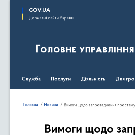
до
основного
GOV.UA
вмісту
Державні сайти України
Головне управлінн
Служба
Послуги
Діяльність
Для гро
UNITED24 Media
Головна
Новини
Вимоги щодо запровадження простежува
Вимоги щодо запр