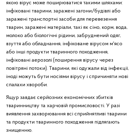
якою вірус може поширюватися такими шляхами:
інфіковані тварини, заражені загони/будівлі або
заражені транспортні засоби для перевезення
тварин, заражені матеріали, такі як сіно, корм, вода,
молоко або біологічні рідини, забруднений одяг,
взуття або обладнання, інфіковане вірусом м'ясо
або інші продукти тваринного походження,
інфіковані аерозолі (поширення вірусу через
повітряні потоки). Тварини, які одужали від інфекції,
іноді можуть бути носіями вірусу і спричиняти нові
спалахи хвороби.
Ящур завдає серйозних економічних збитків
тваринництву та харчовій промисловості. У разі
виявлення захворювання всі сприйнятливі тварини
та продукти тваринного походження підлягають
знищенню.