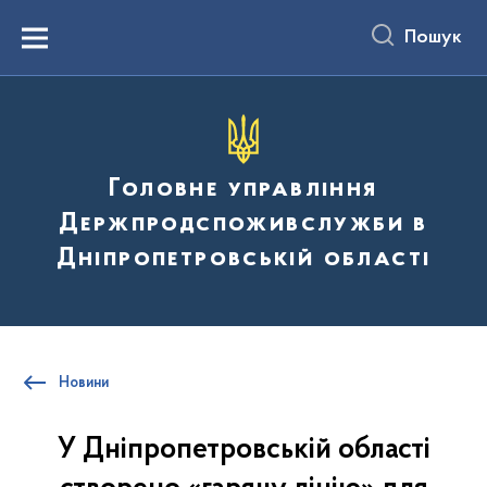
до
основного
Пошук
вмісту
Menu
Головне управління
Держпродспоживслужби в
Дніпропетровській області
Новини
У Дніпропетровській області