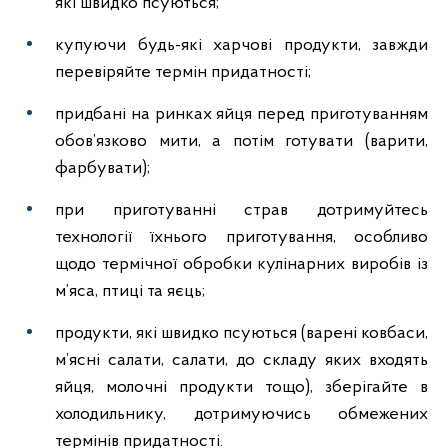
які швидко псуються;
купуючи будь-які харчові продукти, завжди
перевіряйте термін придатності;
придбані на ринках яйця перед приготуванням
обов’язково мити, а потім готувати (варити,
фарбувати);
при приготуванні страв дотримуйтесь
технології їхнього приготування, особливо
щодо термічної обробки кулінарних виробів із
м’яса, птиці та яєць;
продукти, які швидко псуються (варені ковбаси,
м’ясні салати, салати, до складу яких входять
яйця, молочні продукти тощо), зберігайте в
холодильнику, дотримуючись обмежених
термінів придатності.