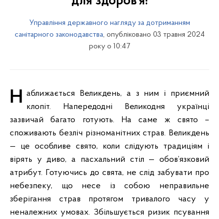
для здоров’я!
Управління державного нагляду за дотриманням
санітарного законодавства
, опубліковано 03 травня 2024
року о 10:47
Наближається Великдень, а з ним і приємний
клопіт. Напередодні Великодня українці
зазвичай багато готують. На саме ж свято –
споживають безліч різноманітних страв. Великдень
— це особливе свято, коли слідують традиціям і
вірять у диво, а пасхальний стіл — обов’язковий
атрибут. Готуючись до свята, не слід забувати про
небезпеку, що несе із собою неправильне
зберігання страв протягом тривалого часу у
неналежних умовах. Збільшується ризик псування