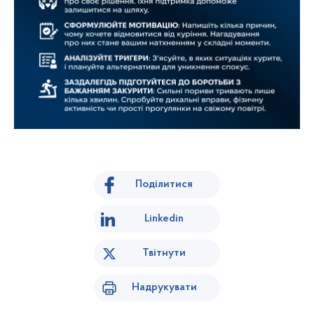
Поділитися
Linkedin
Твітнути
Надрукувати