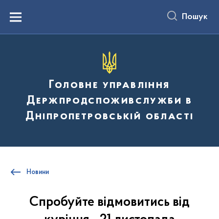
до
основного
Пошук
вмісту
Menu
Головне управління
Держпродспоживслужби в
Дніпропетровській області
Новини
Спробуйте відмовитись від