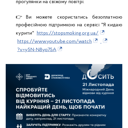
прогулянки на свіжому повітрі.
👉Ви можете скористатись безоплатною
професійною підтримкою на сервісі "Я кидаю
курити"
https://stopsmoking.org.ua/
https://www.youtube.com/watch
?v=y5N-N8yo75A