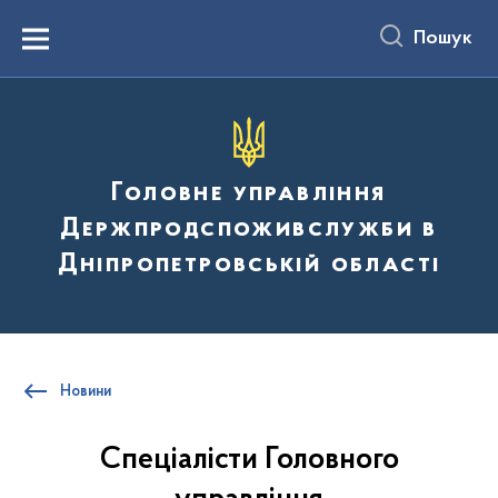
до
основного
Пошук
вмісту
Menu
Головне управління
Держпродспоживслужби в
Дніпропетровській області
Новини
Спеціалісти Головного