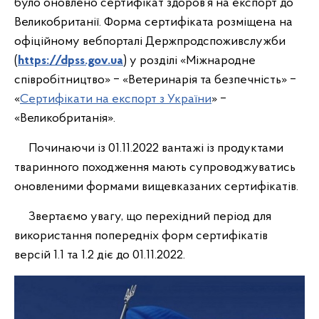
було оновлено сертифікат здоров’я на експорт до
Великобританії. Форма сертифіката розміщена на
офіційному вебпорталі Держпродспоживслужби
(
https://dpss.gov.ua
) у розділі «Міжнародне
співробітництво» ‒ «Ветеринарія та безпечність» ‒
«
Сертифікати на експорт з України
» ‒
«Великобританія».
Починаючи із 01.11.2022 вантажі із продуктами
тваринного походження мають супроводжуватись
оновленими формами вищевказаних сертифікатів.
Звертаємо увагу, що перехідний період для
використання попередніх форм сертифікатів
версій 1.1 та 1.2 діє до 01.11.2022.