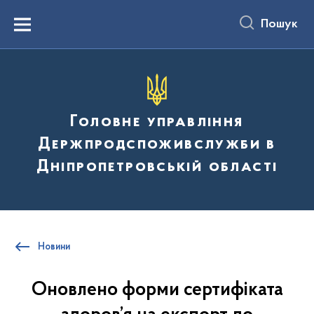
до
основного
Пошук
вмісту
Menu
Головне управління
Держпродспоживслужби в
Дніпропетровській області
Новини
Оновлено форми сертифіката