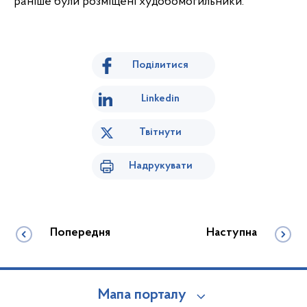
раніше були розміщені худобомогильники.
Поділитися
Linkedin
Твітнути
Надрукувати
Попередня
Наступна
Мапа порталу