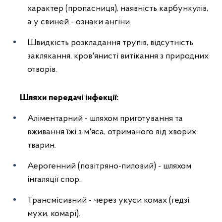
характер (пропасниця), наявність карбункулів,
а у свиней - ознаки ангіни.
Швидкість розкладання трупів, відсутність
заклякання, кров'янисті витікання з природних
отворів.
Шляхи передачі інфекції:
Аліментарний - шляхом приготування та
вживання їжі з м'яса, отриманого від хворих
тварин.
Аерогенний (повітряно-пиловий) - шляхом
інгаляції спор.
Трансмісивний - через укуси комах (гедзі,
мухи, комарі).