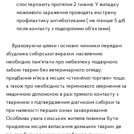
спостерігають протягом 2 тижнів. У випадку
можливого зараження проводять екстрену
профілактику антибіотиками ( не пізніше 5 діб
після контакту з подозрілими об'єктами).
Враховуючи шляхи і основні чинники передачі
збудника сибірської виразки, населенню
необхідно пам'ятати про небезпеку подвірного
забою тварин без ветеринарного огляду,
придбання м'яса в місцях «стихійної торгівлі» тощо,
а також про необхідність термінового звернення за
медичною допомогою в разі прямого контакту з
твариною з підтвердженим діагнозом сибірки та
при наявності перших ознак захворювання.
Особлива увага сільських жителів повинна бути
приділена місцям випасання домашніх тварин, де