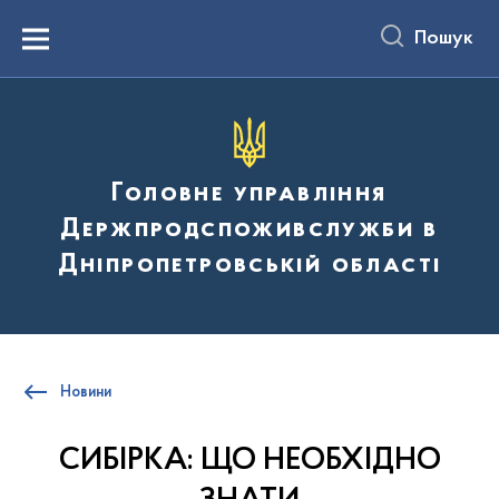
до
основного
Пошук
вмісту
Menu
Головне управління
Держпродспоживслужби в
Дніпропетровській області
Новини
СИБІРКА: ЩО НЕОБХІДНО