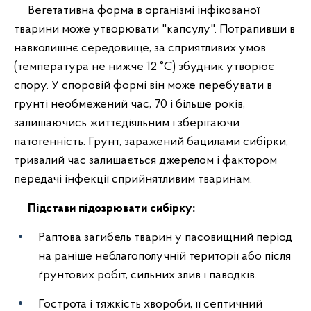
Вегетативна форма в організмі інфікованої
тварини може утворювати "капсулу". Потрапивши в
навколишнє середовище, за сприятливих умов
(температура не нижче 12 °С) збудник утворює
спору. У споровій формі він може перебувати в
грунті необмежений час, 70 і більше років,
залишаючись життєдіяльним і зберігаючи
патогенність. Грунт, заражений бацилами сибірки,
тривалий час залишається джерелом і фактором
передачі інфекції сприйнятливим тваринам.
Підстави підозрювати сибірку:
Раптова загибель тварин у пасовищний період
на раніше неблагополучній території або після
ґрунтових робіт, сильних злив і паводків.
Гострота і тяжкість хвороби, її септичний