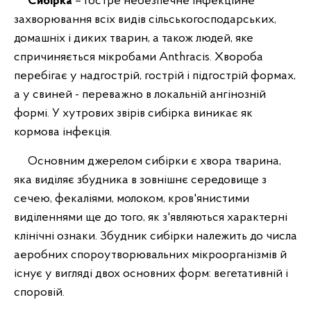
Сибірка
– гостре небезпечне інфекційне
захворювання всіх видів сільськогосподарських,
домашніх і диких тварин, а також людей, яке
спричиняється мікробами Аnthracis. Хвороба
перебігає у надгострій, гострій і підгострій формах,
а у свиней - переважно в локальній ангінозній
формі. У хутрових звірів сибірка виникає як
кормова інфекція.
Основним джерелом сибірки є хвора тварина,
яка виділяє збудника в зовнішнє середовище з
сечею, фекаліями, молоком, кров'янистими
виділеннями ще до того, як з'являються характерні
клінічні ознаки. Збудник сибірки належить до числа
аеробних спороутворювальних мікроорганізмів й
існує у вигляді двох основних форм: вегетативній і
споровій.