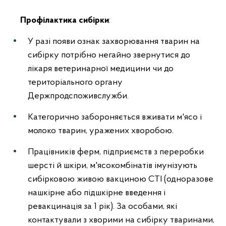
Профілактика сибірки
:
У разі появи ознак захворювання тварин на
сибірку потрібно негайно звернутися до
лікаря ветеринарної медицини чи до
територіального органу
Держпродспоживслужби.
Категорично забороняється вживати м'ясо і
молоко тварин, уражених хворобою.
Працівників ферм, підприємств з переробки
шерсті й шкіри, м'ясокомбінатів імунізують
сибірковою живою вакциною СТІ (одноразове
нашкірне або підшкірне введення і
ревакцинація за 1 рік). За особами, які
контактували з хворими на сибірку тваринами,