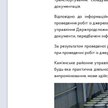
транспортування, складува
документація.
Відповідно до інформаційн
проведення робіт із джерел
управління Держпродспоживс
документи, передбачені ін
За результатом проведеної 
при проведенні робіт із дж
Кам’янське районне управл
будь-яка практична діяльні
випромінювання, може здійс