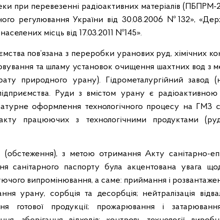
пеки при перевезенні радіоактивних матеріалів (ПБПРМ
ного регулювання України від 30.08.2006 №132», «Дер
населених місць від 17.03.2011 №145».
ємства пов’язана з переробки уранових руд, хімічних ко
говування та шламу установок очищення шахтних вод з 
трату природного урану). Гідрометалургійний завод 
підприємства. Руди з вмістом урану є радіоактивно
аратурне оформлення технологічного процесу на ГМЗ 
акту працюючих з технологічними продуктами (руд
 (обстеження), з метою отримання Акту санітарно-еп
ня санітарного паспорту була акцентована увага що
ючого випромінювання, а саме: приймання і розвантажен
ння урану, сорбція та десорбція; нейтралізація відва
ння готової продукції; прожарювання і затарюванн