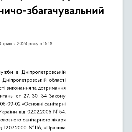
ничо-збагачувальний
0 травня 2024 року о 15:18
Дніпропетровській області
ості виконання та дотримання
ань: ст. 27, 30, 34 Закону
05-09-02 «Основні санітарні
країни від 02.02.2005 №54,
оловного санітарного лікаря
д 12.07.2000 №116, «Правила