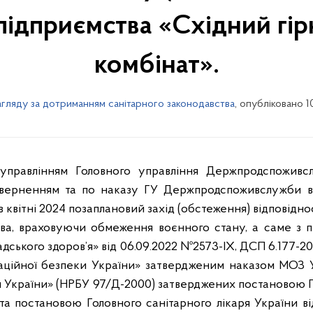
підприємства «Східний гір
комбінат».
гляду за дотриманням санітарного законодавства
, опубліковано 1
зверненням та по наказу ГУ Держпродспоживслужби в 
в квітні 2024 позаплановий захід (обстеження) відповідн
ва, враховуючи обмеження воєнного стану, а саме з пит
дського здоров’я» від 06.09.2022 №2573-ІХ, ДСП 6.177-20
аційної безпеки України» затвердженим наказом МОЗ У
 України» (НРБУ 97/Д-2000) затверджених постановою Г
 та постановою Головного санітарного лікаря України ві