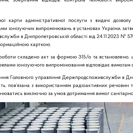
ння, зберігання відходів; контроль технології вироб
ої карти адміністративної послуги з видачі дозволу
ами іонізуючих випромінювань в установах України, зат
лужби в Дніпропетровській області від 24.11.2023 № 5
формаційною карткою.
роботи складено акт за формою 315/о та встановлено, 
ерелами іонізуючого випромінювання відповідає вимогам 
іння Головного управління Держпродспоживслужби в Дні
сть, пов’язана з використанням радіоактивних речовин 
нюватись виключно за умов дотримання вимог санітарно