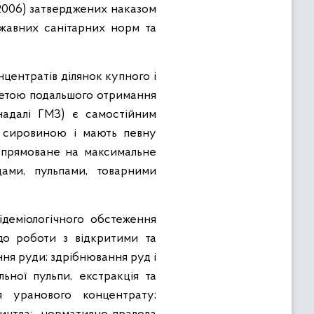
-2006) затверджених наказом
жавних санітарних норм та
нцентратів ділянок купного і
метою подальшого отримання
(надалі ГМЗ) є самостійним
ю сировиною і мають певну
спрямоване на максимальне
ами, пульпами, товарними
ідеміологічного обстеження
до роботи з відкритими та
ня руди; здрібнювання руд і
льної пульпи, екстракція та
я уранового концентрату;