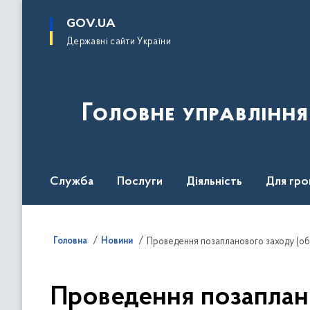
до
основного
GOV.UA
вмісту
Державні сайти України
Головне управлінн
Служба
Послуги
Діяльність
Для гро
UNITED24 Media
Головна
Новини
Проведення позаплано