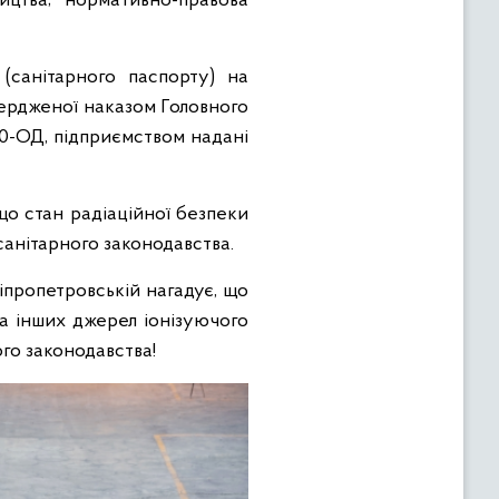
ництва; нормативно-правова
 (санітарного паспорту) на
вердженої наказом Головного
70-ОД, підприємством надані
що стан радіаційної безпеки
санітарного законодавства.
пропетровській нагадує, що
та інших джерел іонізуючого
го законодавства!