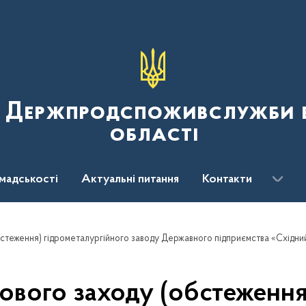
я Держпродспоживслужби в
області
мадськості
Актуальні питання
Контакти
вого заходу (обстеження