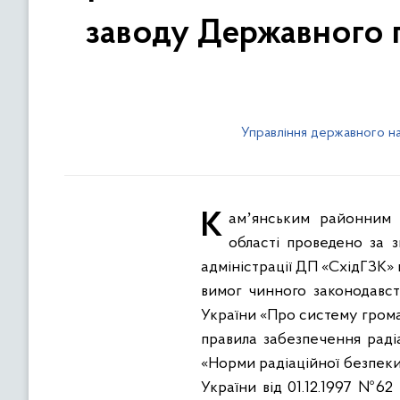
заводу Державного 
Управління державного на
Камʼянським районним управлінням Головного управління Держпродспоживслужби в Дніпропетровській
області проведено за 
адміністрації ДП «СхідГЗК» 
вимог чинного законодавст
України «Про систему грома
правила забезпечення раді
«Норми радіаційної безпеки
України від 01.12.1997 №62