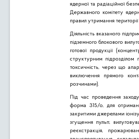
ядерної та радіаційної без
Державного комітету ядер
правил утримання території 
Діяльність вказаного підпри
підземного блокового вилу
готової продукції (концен
структурним підрозділом 
токсичність, через що ап
виключення прямого конт
розчинами).
Під час проведення заходу
форма 315/о, для отриман
закритими джерелами іонізу
згущення пульп; вилуговува
реєкстракція, прожарюва