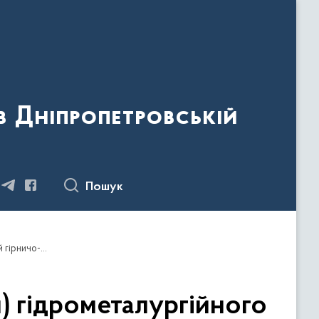
 Дніпропетровській
Пошук
Проведення позапланового заходу (обстеження) гідрометалургійного заводу Державного підприємства «Східний гірничо-збагачувальний комбінат».
) гідрометалургійного