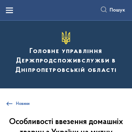
до
основного
Пошук
вмісту
Menu
Головне управління
Держпродспоживслужби в
Дніпропетровській області
Новини
Особливості ввезення домашніх