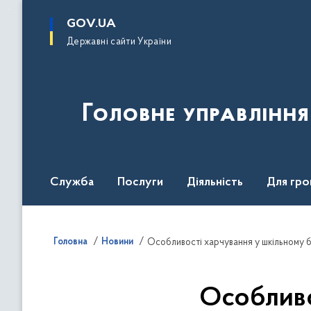
до
основного
GOV.UA
вмісту
Державні сайти України
Головне управлінн
Служба
Послуги
Діяльність
Для гро
UNITED24 Media
Головна
Новини
Особливості харчування у шкільному 
Особливо