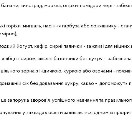
, банани, виноград, морква, огірки, помідори чері - забез
ські горіхи, мигдаль, насіння гарбуза або соняшнику - с
омірно);
одкий йогурт, кефір, сирні палички - важливі для міцних к
 хлібці із сиром, вівсяні батончики без цукру - забезпеч
із цільного зерна з індичкою, куркою або овочами - пожив
аї, домашній сік без додавання цукру, какао - допоможуть
 це запорука здоров'я, успішного навчання та правильног
арчування у закладах освіти залишається одним із пріори