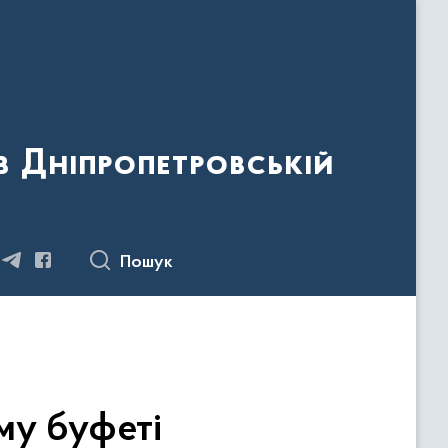
 Дніпропетровській
Пошук
му буфеті