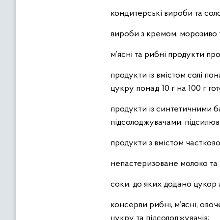
кондитерські вироби та солод
вироби з кремом, морозиво 
м’ясні та рибні продукти пр
продукти із вмістом солі пона
цукру понад 10 г на 100 г го
продукти із синтетичними ба
підсолоджувачами, підсилюв
продукти з вмістом частково
непастеризоване молоко та п
соки, до яких додано цукор 
консерви рибні, м’ясні, ово
цукру та підсолоджувачів;