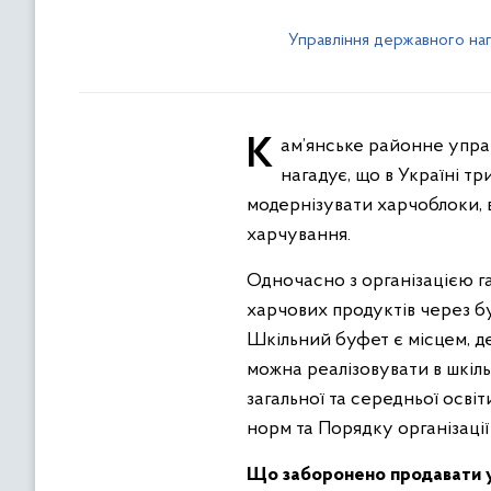
Управління державного наг
Кам’янське районне управління Головного управління Держпродспоживслужби в Дніпропетровській області
нагадує, що в Україні т
модернізувати харчоблоки, 
харчування.
Одночасно з організацією га
харчових продуктів через б
Шкільний буфет є місцем, д
можна реалізовувати в шкіл
загальної та середньої осві
норм та Порядку організації
Що заборонено продавати у