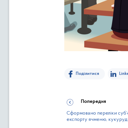
Поділитися
Link
Попередня
Сформовано переліки суб’єк
експорту ячменю, кукурудз