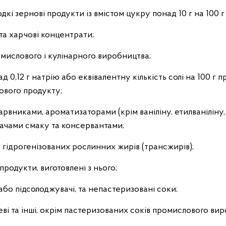
кі зернові продукти із вмістом цукру понад 10 г на 100 г
та харчові концентрати;
омислового і кулінарного виробництва;
д 0,12 г натрію або еквівалентну кількість солі на 100 г п
тового продукту;
рвниками, ароматизаторами (крім ваніліну, етилваніліну,
ачами смаку та консервантами;
 гідрогенізованих рослинних жирів (трансжирів);
родукти, виготовлені з нього;
або підсолоджувачі, та непастеризовані соки;
чеві та інші, окрім пастеризованих соків промислового в