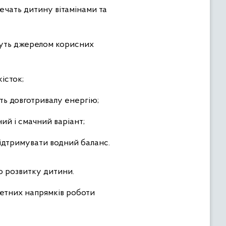
печать дитину вітамінами та
тануть джерелом корисних
істок;
ать довготривалу енергію;
ний і смачний варіант;
 підтримувати водний баланс.
о розвитку дитини.
тетних напрямків роботи