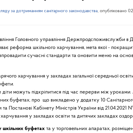
ляду за дотриманням санітарного законодавства
, опубліковано 0
риває реформа шкільного харчування, мета якої - покращи
впровадити сучасні стандарти та оновити меню на основ
рячого харчування у закладах загальної середньої освіт
уфети.
е діти можуть підкріпитися під час перерви між уроками
ьних буфетах, про що викладено у додатку 10 Cанітарног
ти та Постанові Кабінету Міністрів України від 21.04.202
 харчування у закладах освіти та дитячих закладах оздор
 шкільних буфетах
та у торговельних апаратах, розміщен