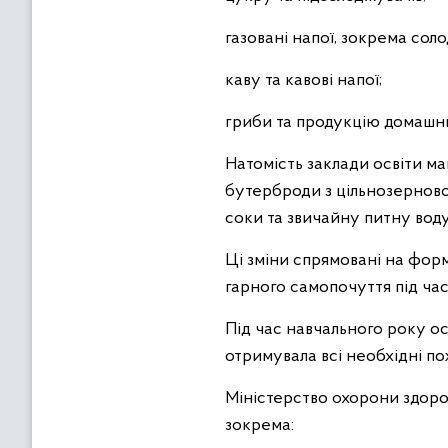
газовані напої, зокрема соло
каву та кавові напої;
гриби та продукцію домашн
Натомість заклади освіти ма
бутерброди з цільнозерновог
соки та звичайну питну воду
Ці зміни спрямовані на форм
гарного самопочуття під час
Під час навчального року о
отримувала всі необхідні по
Міністерство охорони здоров
зокрема: