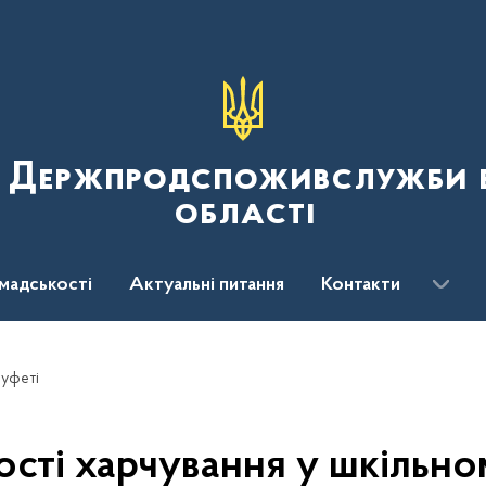
я Держпродспоживслужби в
області
мадськості
Актуальні питання
Контакти
буфеті
сті харчування у шкільно