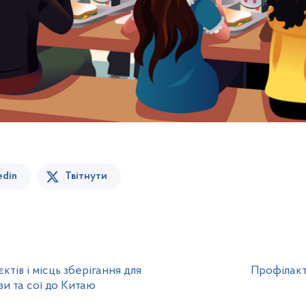
edin
Твітнути
тів і місць зберігання для
Профілакт
и та сої до Китаю