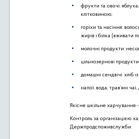
фрукти та овочі: яблука
клітковиною;
горіхи та насіння: воло
жирів і білка (вживати п
молочні продукти: несол
цільнозернові продукти:
домашні сендвічі: хліб 
напої: вода, трав’яні ч
Якісне шкільне харчування -
Контроль за організацією х
Держпродспоживслужби.