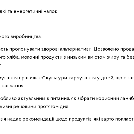
дкі та енергетичні напої;
ього виробництва.
ють пропонувати здорові альтернативи. Дозволено продав
о хліба, молочні продукти з низьким вмістом жиру та бе
.
ування правильної культури харчування у дітей, що є за
 навчання.
собливо актуальним є питання, як зібрати корисний ланч
живні речовини протягом дня.
’я надає рекомендації щодо продуктів, які варто покласт