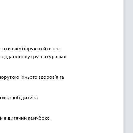
ати свіжі фрукти й овочі,
з доданого цукру, натуральні
порукою їхнього здоров'я та
бокс, щоб дитина
и в дитячий ланчбокс,