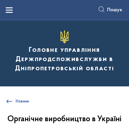
до
основного
Пошук
вмісту
Menu
Головне управління
Держпродспоживслужби в
Дніпропетровській області
Новини
Органічне виробництво в Україні