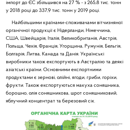
імпорт до ЄС збільшився на 27 % - з 265,8 тис. тонн
у 2018 році до 337,9 тис. тонн у 2019 році.
Найбільшими країнами-споживачами вітчизняної
органічної продукції є Нідерланди, Німеччина,
США, Швейцарія, Італія, Великобританія, Австрія,
Польща, Чехія, Франція, Угорщина, Румунія, Бельгія,
Болгарія, Литва, Канада та Данія. Українські
виробники також експортують в Австралію та деякі
азіатські країни. Основними експортними
продуктами є зернові, олійні, ягоди, гриби, горіхи,
фрукти. Також експортуються макуха соняшника,
борошно, олія соняшникова, шрот соняшниковий,
яблучний концентрат та березовий сік.