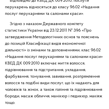
Відповідно до КВЕД ДК 009:2010, послуги
перукарень відносяться до класу 96.02 «Надання
послуг перукарнями та салонами краси».
Згідно з наказом Державного комітету
статистики України від 23.12.2011 № 396 «Про
затвердження Методологічних основ та пояснень
до позицій Класифікації видів економічної
діяльності» із змінами та доповненнями, клас 96.02
«Надання послуг перукарнями та салонами краси»
КВЕД ДК 009:2010 включає миття волосся,
підрівнювання та підстригання, укладання,
фарбування, тонування, завивання, розпрямлення
волосся та подібні види послуг, що їх надають для
чоловіків та жінок, а також гоління та підрівнювання
бороди, масаж обличчя, манікюр і педикюр, макіяж
тощо.