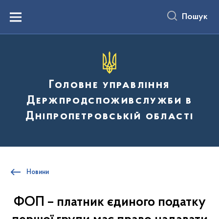
до
основного
Пошук
вмісту
Menu
Головне управління
Держпродспоживслужби в
Дніпропетровській області
Новини
ФОП – платник єдиного податку