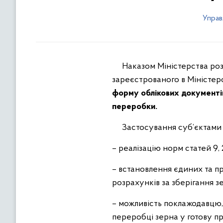
Управ
Наказом Міністерства розвит
зареєстрованого в Міністер
форму облікових документів
переробки.
Застосування суб’єктами т
– реалізацію норм статей 9,
– встановлення єдиних та п
розрахунків за зберігання з
– можливість поклажодавцю,
переробці зерна у готову п