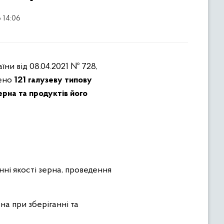
 14:06
ни від 08.04.2021 № 728,
жено
121 галузеву типову
ерна
та продукт
і
в його
ні якості зерна, проведення
а при зберіганні та