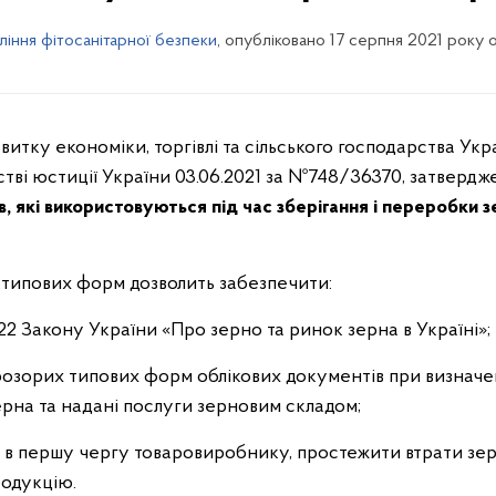
ління фітосанітарної безпеки
, опубліковано 17 серпня 2021 року о
ку економіки, торгівлі та сільського господарства Украї
стві юстиції України 03.06.2021 за №748/36370, затверд
, які використовуються під час зберігання і переробки з
ипових форм дозволить забезпечити:
 22 Закону України «Про зерно та ринок зерна в Україні»;
розорих типових форм облікових документів при визначен
ерна та надані послуги зерновим складом;
 в першу чергу товаровиробнику, простежити втрати зерн
родукцію.