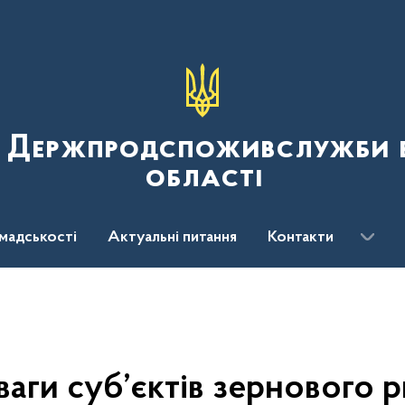
я Держпродспоживслужби в
області
мадськості
Актуальні питання
Контакти
ваги суб’єктів зернового р