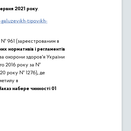
червня 2021 року
.
galuzevikh-tipovikh-
1 № 961 (зареєстрованим в
чних нормативів і регламентів
ва охорони здоров'я України
ого 2016 року за №
020 року № 1276)
,
де
метилу в
аказ набере чинності 01