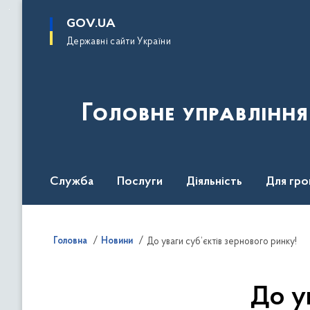
до
основного
GOV.UA
вмісту
Державні сайти України
Головне управлінн
Служба
Послуги
Діяльність
Для гро
UNITED24 Media
Головна
Новини
До уваги суб’єктів зернового ринку!
До у