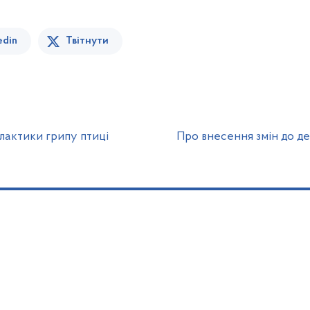
edin
Твітнути
лактики грипу птиці
Про внесення змін до д