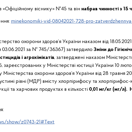
 «Офіційному віснику» №45 та він
набрав чинності з 15 
ння:
minekonomiki-vid-08042021-728-pro-zatverdzhennya-
ерство охорони здоров’я України наказом від 18.05.202
и 03.06.2021 за № 745/36367) затвердило
Зміни до Гігієні
тицидів і агрохімікатів
, затверджені наказом Міністерст
5, зареєстрованих у Міністерстві юстиції України 10 лют
у Міністерства охорони здоров’я України від 28 травня 2
стимі рівні (МДР) вмісту хлорпірифосу та хлорпірифос-
кції та харчових продуктах в кількості
0,01 мг/кг (мг/л).
Н
я:
laws/show/z0743-21#Text