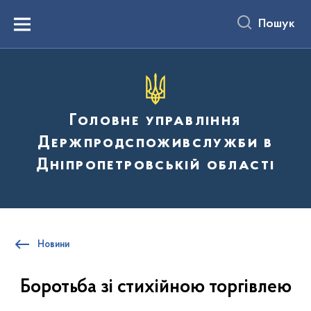
до
основного
Пошук
вмісту
Menu
Головне управління
Держпродспоживслужби в
Дніпропетровській області
Новини
Боротьба зі стихійною торгівлею