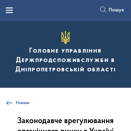
до
основного
Пошук
вмісту
Menu
Головне управління
Держпродспоживслужби в
Дніпропетровській області
Новини
Законодавче врегулювання