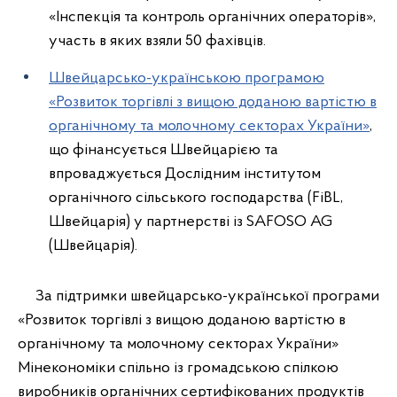
«Інспекція та контроль органічних операторів»,
участь в яких взяли 50 фахівців.
Швейцарсько-українською програмою
«Розвиток торгівлі з вищою доданою вартістю в
органічному та молочному секторах України»
,
що фінансується Швейцарією та
впроваджується Дослідним інститутом
органічного сільського господарства (FiBL,
Швейцарія) у партнерстві із SAFOSO AG
(Швейцарія).
За підтримки швейцарсько-української програми
«Розвиток торгівлі з вищою доданою вартістю в
органічному та молочному секторах України»
Мінекономіки спільно із громадською спілкою
виробників органічних сертифікованих продуктів