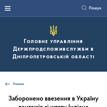
до
основного
Пошук
вмісту
Menu
Головне управління
Держпродспоживслужби в
Дніпропетровській області
Новини
Заборонено ввезення в Україну