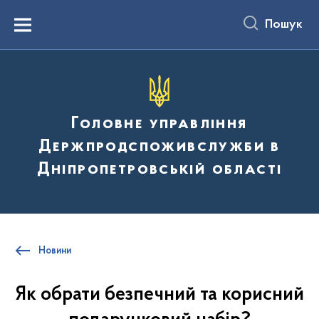
до
основного
Пошук
вмісту
Menu
Головне управління
Держпродспоживслужби в
Дніпропетровській області
Новини
Як обрати безпечний та корисний