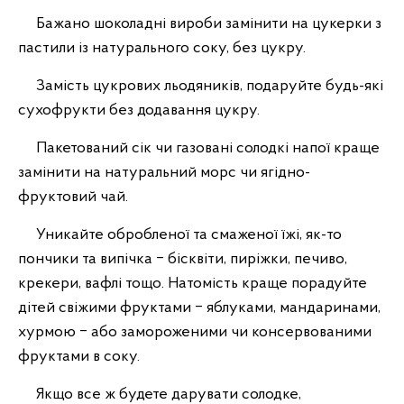
Бажано шоколадні вироби замінити на цукерки з
пастили із натурального соку, без цукру.
Замість цукрових льодяників, подаруйте будь-які
сухофрукти без додавання цукру.
Пакетований сік чи газовані солодкі напої краще
замінити на натуральний морс чи ягідно-
фруктовий чай.
Уникайте обробленої та смаженої їжі, як-то
пончики та випічка ‒ бісквіти, пиріжки, печиво,
крекери, вафлі тощо. Натомість краще порадуйте
дітей свіжими фруктами ‒ яблуками, мандаринами,
хурмою ‒ або замороженими чи консервованими
фруктами в соку.
Якщо все ж будете дарувати солодке,