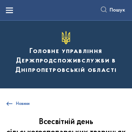
до
основного
Пошук
вмісту
Menu
Головне управління
Держпродспоживслужби в
Дніпропетровській області
Новини
Всесвітній день