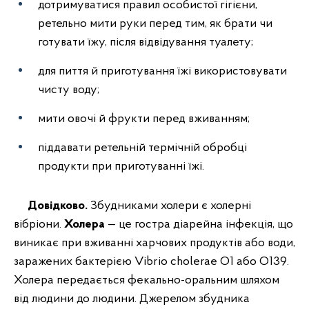
дотримуватися правил особистої гігієни,
ретельно мити руки перед тим, як брати чи
готувати їжу, після відвідування туалету;
для пиття й приготування їжі використовувати
чисту воду;
мити овочі й фрукти перед вживанням;
піддавати ретельній термічній обробці
продукти при приготуванні їжі.
Довідково.
Збудниками холери є холерні
вібріони.
Холера
— це гостра діарейна інфекція, що
виникає при вживанні харчових продуктів або води,
заражених бактерією Vibrio cholerae О1 або О139.
Холера передається фекально-оральним шляхом
від людини до людини. Джерелом збудника