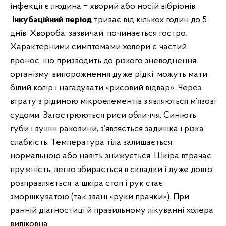
інфекції є людина ‒ хворий або носій вібріонів.
Інкубаційний період
триває від кількох годин до 5
днів. Хвороба, зазвичай, починається гостро.
Характерними симптомами холери є частий
пронос, що призводить до різкого зневоднення
організму, випорожнення дуже рідкі, можуть мати
білий колір і нагадувати «рисовий відвар». Через
втрату з рідиною мікроелементів з’являються м’язові
судоми. Загострюються риси обличчя. Синіють
губи і вушні раковини, з’являється задишка і різка
слабкість. Температура тіла залишається
нормальною або навіть знижується. Шкіра втрачає
пружність, легко збирається в складки і дуже довго
розправляється, а шкіра стоп і рук стає
зморшкуватою (так звані «руки прачки»). При
ранній діагностиці й правильному лікуванні холера
виліковна.