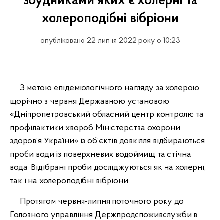
збудниками яких є холерні та
холероподібні вібріони
опубліковано 22 липня 2022 року о 10:23
З метою епідеміологічного нагляду за холерою
щорічно з червня Державною установою
«Дніпропетровський обласний центр контролю та
профілактики хвороб Міністерства охорони
здоров’я України» із об’єктів довкілля відбираються
проби води із поверхневих водоймищ та стічна
вода. Відібрані проби досліджуються як на холерні,
так і на холероподібні вібріони.
Протягом червня-липня поточного року до
Головного управління Держпродспоживслужби в