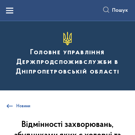
до
основного
Пошук
вмісту
Menu
Головне управління
Держпродспоживслужби в
Дніпропетровській області
Новини
Відмінності захворювань,