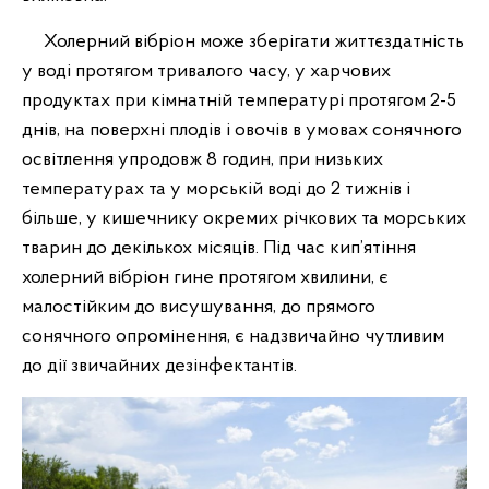
Холерний вібріон може зберігати життєздатність
у воді протягом тривалого часу, у харчових
продуктах при кімнатній температурі протягом 2-5
днів, на поверхні плодів і овочів в умовах сонячного
освітлення упродовж 8 годин, при низьких
температурах та у морській воді до 2 тижнів і
більше, у кишечнику окремих річкових та морських
тварин до декількох місяців. Під час кип’ятіння
холерний вібріон гине протягом хвилини, є
малостійким до висушування, до прямого
сонячного опромінення, є надзвичайно чутливим
до дії звичайних дезінфектантів.