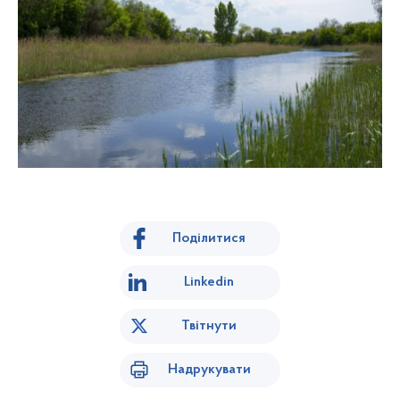
Поділитися
Linkedin
Твітнути
Надрукувати