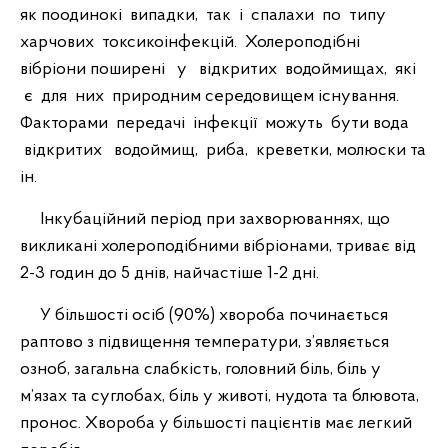
як поодинокі випадки, так і спалахи по типу
харчових токсикоінфекцій. Холероподібні
вібріони поширені у відкритих водоймищах, які
є для них природним середовищем існування.
Факторами передачі інфекції можуть бути вода
відкритих водоймищ, риба, креветки, молюски та
ін.
Інкубаційний період при захворюваннях, що
викликані холероподібними вібріонами, триває від
2-3 годин до 5 днів, найчастіше 1-2 дні.
У більшості осіб (90%) хвороба починається
раптово з підвищення температури, з’являється
озноб, загальна слабкість, головний біль, біль у
м’язах та суглобах, біль у животі, нудота та блювота,
пронос. Хвороба у більшості пацієнтів має легкий