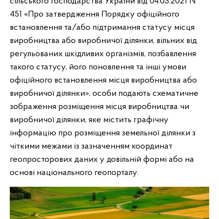
сільського господарства України від 04.03.2021 №
451 «Про затвердження Порядку офіційного
встановлення та/або підтримання статусу місця
виробництва або виробничої ділянки, вільних від
регульованих шкідливих організмів, позбавлення
такого статусу, його поновлення та інші умови
офіційного встановлення місця виробництва або
виробничої ділянки», особи подають схематичне
зображення розміщення місця виробництва чи
виробничої ділянки, яке містить графічну
інформацію про розміщення земельної ділянки з
чіткими межами із зазначенням координат
геопросторових даних у довільній формі або на
основі національного геопорталу.