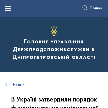
до
основного
Пошук
вмісту
Menu
Головне управління
Держпродспоживслужби в
Дніпропетровській області
Новини
В Україні затвердили порядок