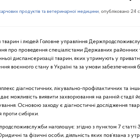
харчових продуктів та ветеринарної медицини
, опубліковано 24 
тварин і людей Головне управління Держпродспоживслу
ня про проведення спеціалістами Державних районних т
ньої диспансеризації тварин, яких утримують у приватн
ення воєнного стану в Україні та за умови забезпечення 
екс діагностичних, лікувально-профілактичних та інши
 дає можливість виявити захворювання на ранній стадії й
вання. Основою заходу є діагностичні дослідження твари
я проти сибірки.
одспоживслужби наголошує: згідно з пунктом 7 статті 
дичні та фізичні особи, діяльність яких пов’язана з ут