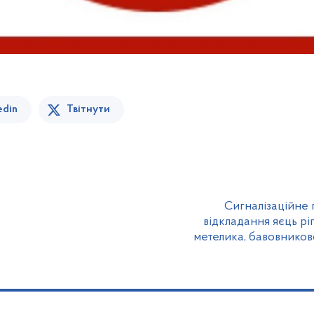
edin
Твітнути
Сигналізаційне 
відкладання яєць рі
метелика, бавовников