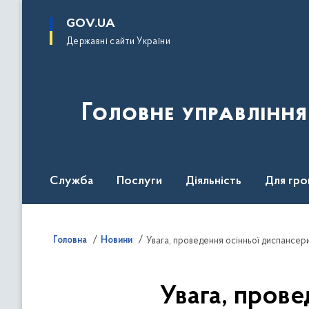
до
основного
GOV.UA
вмісту
Державні сайти України
Головне управлінн
Служба
Послуги
Діяльність
Для гро
UNITED24 Media
Головна
Новини
Увага, проведення осінньої диспансери
Увага, прове