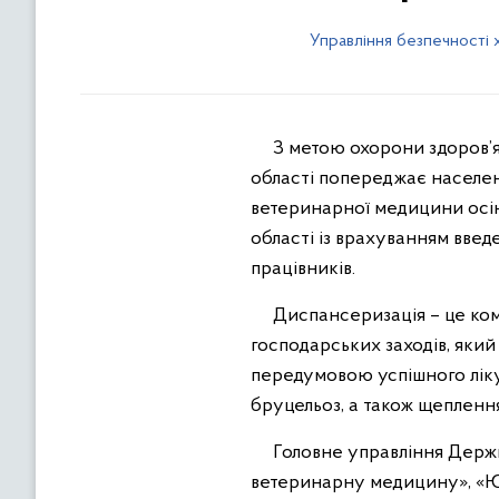
Управління безпечності 
З метою охорони здоров’я 
області попереджає населен
ветеринарної медицини осін
області із врахуванням введ
працівників.
Диспансеризація – це компл
господарських заходів, який
передумовою успішного ліку
бруцельоз, а також щепленн
Головне управління Держпр
ветеринарну медицину», «Юри