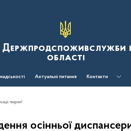
я Держпродспоживслужби в
області
мадськості
Актуальні питання
Контакти
зації тварин!
дення осінньої диспансери