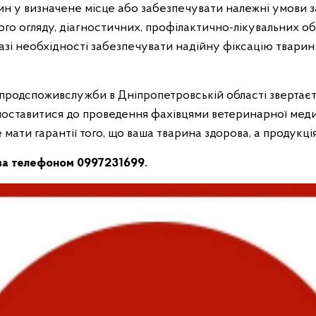
арин у визначене місце або забезпечувати належні умови 
го огляду, діагностичних, профілактично-лікувальних 
разі необхідності забезпечувати надійну фіксацію тварин
дспоживслужби в Дніпропетровській області звертаєтьс
 поставитися до проведення фахівцями ветеринарної ме
е мати гарантії того, що ваша тварина здорова, а продукція 
за телефоном 0997231699.