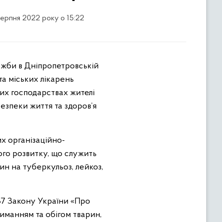
серпня 2022 року о 15:22
жби в Дніпропетровській
а міських лікарень
их господарствах жителі
безпеки життя та здоров’я
х організаційно-
ого розвитку, що служить
н на туберкульоз, лейкоз,
37 Закону України «Про
риманням та обігом тварин,