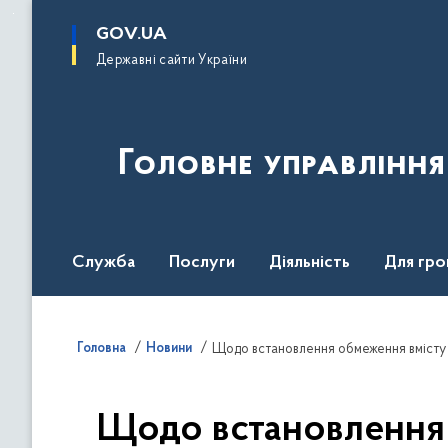
до
основного
GOV.UA
вмісту
Державні сайти України
Головне управлінн
Служба
Послуги
Діяльність
Для гро
UNITED24 Media
Головна
Новини
Щодо встановлення обмеження вмісту
Щодо встановлення 