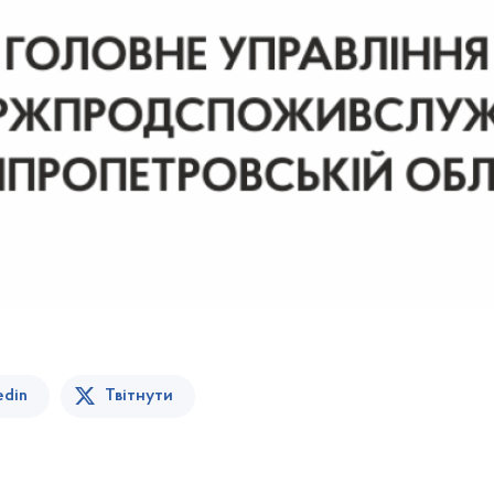
edin
Твітнути