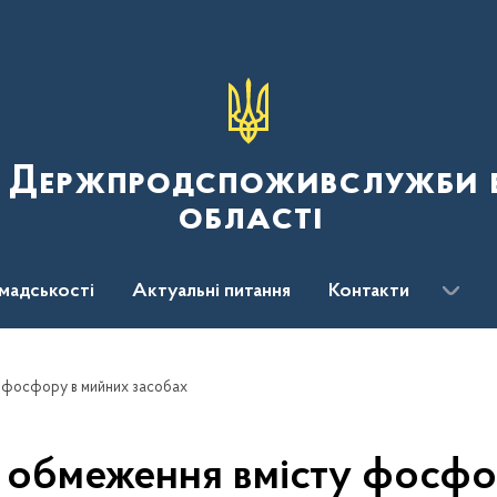
я Держпродспоживслужби в
області
мадськості
Актуальні питання
Контакти
 фосфору в мийних засобах
обмеження вмісту фосфо