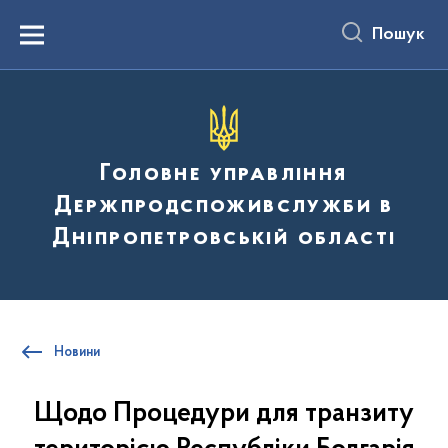
до
основного
Пошук
вмісту
Menu
Головне управління
Держпродспоживслужби в
Дніпропетровській області
Новини
Щодо Процедури для транзиту