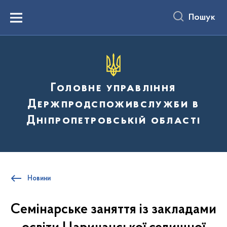
до
основного
Пошук
вмісту
Menu
Головне управління
Держпродспоживслужби в
Дніпропетровській області
Новини
Семінарське заняття із закладами