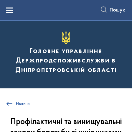
до
основного
Пошук
вмісту
Menu
Головне управління
Держпродспоживслужби в
Дніпропетровській області
Новини
Профілактичні та винищувальні