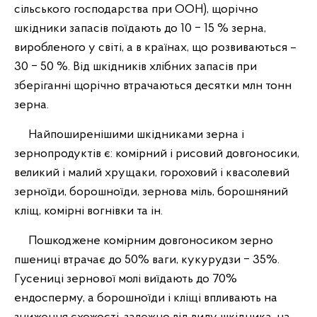
сільського господарства при ООН), щорічно
шкідники запасів поїдають до 10 ‒ 15 % зерна,
виробленого у світі, а в країнах, що розвиваються –
30 ‒ 50 %. Від шкідників хлібних запасів при
зберіганні щорічно втрачаються десятки млн тонн
зерна.
Найпоширенішими шкідниками зерна і
зернопродуктів є: комірний і рисовий довгоносики,
великий і малий хрущаки, гороховий і квасолевий
зерноїди, борошноїди, зернова міль, борошняний
кліщ, комірні вогнівки та ін.
Пошкоджене комірним довгоносиком зерно
пшениці втрачає до 50% ваги, кукурудзи ‒ 35%.
Гусениці зернової молі виїдають до 70%
ендосперму, а борошноїди і кліщі впливають на