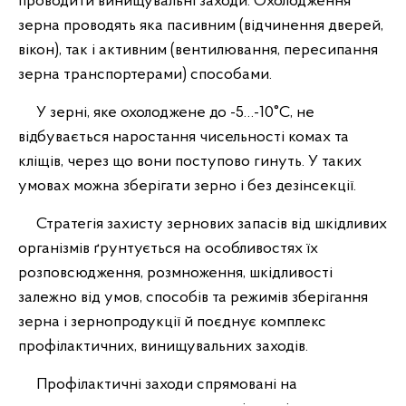
проводити винищувальні заходи. Охолодження
зерна проводять яка пасивним (відчинення дверей,
вікон), так і активним (вентилювання, пересипання
зерна транспортерами) способами.
У зерні, яке охолоджене до -5…-10°C, не
відбувається наростання чисельності комах та
кліщів, через що вони поступово гинуть. У таких
умовах можна зберігати зерно і без дезінсекції.
Стратегія захисту зернових запасів від шкідливих
організмів ґрунтується на особливостях їх
розповсюдження, розмноження, шкідливості
залежно від умов, способів та режимів зберігання
зерна і зернопродукції й поєднує комплекс
профілактичних, винищувальних заходів.
Профілактичні заходи спрямовані на