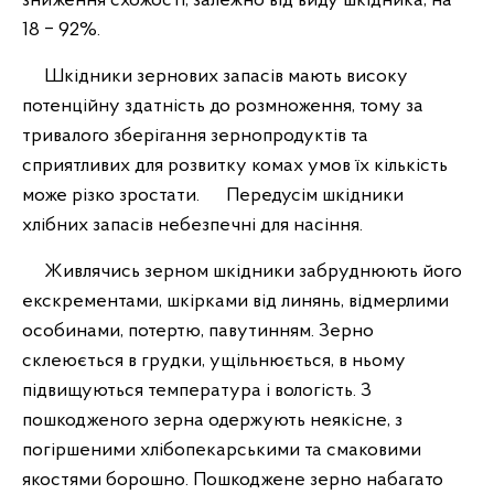
зниження схожості, залежно від виду шкідника, на
18 ‒ 92%.
Шкідники зернових запасів мають високу
потенційну здатність до розмноження, тому за
тривалого зберігання зернопродуктів та
сприятливих для розвитку комах умов їх кількість
може різко зростати. Передусім шкідники
хлібних запасів небезпечні для насіння.
Живлячись зерном шкідники забруднюють його
екскрементами, шкірками від линянь, відмерлими
особинами, потертю, павутинням. Зерно
склеюється в грудки, ущільнюється, в ньому
підвищуються температура і вологість. З
пошкодженого зерна одержують неякісне, з
погіршеними хлібопекарськими та смаковими
якостями борошно. Пошкоджене зерно набагато