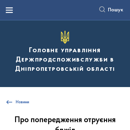
до
основного
Пошук
вмісту
Menu
Головне управління
Держпродспоживслужби в
Дніпропетровській області
Новини
Про попередження отруєння