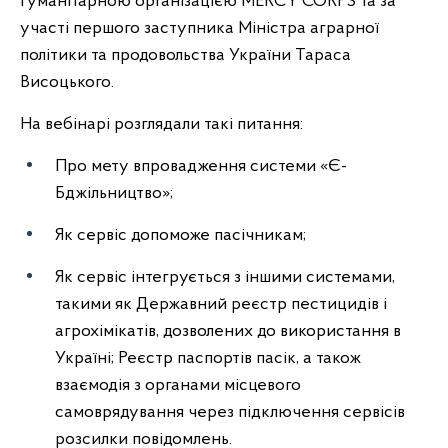
гуманітарною організацією MERCY CORPS та за
участі першого заступника Міністра аграрної
політики та продовольства України Тараса
Висоцького.
На вебінарі розглядали такі питання:
Про мету впровадження системи «Є-
Бджільництво»;
Як сервіс допоможе пасічникам;
Як сервіс інтегрується з іншими системами,
такими як Державний реєстр пестицидів і
агрохімікатів, дозволених до використання в
Україні; Реєстр паспортів пасік, а також
взаємодія з органами місцевого
самоврядування через підключення сервісів
розсилки повідомлень.