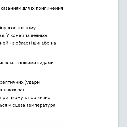
оказанням для їх припинення
їну в основному
є. У коней та великої
ней - в області шиї або на
мплексі з іншими видами
асептичних (удари,
а також ран
 при цьому є порівняно
ься місцева температура,