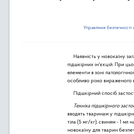
Управління безпечності
Наявність у новокаїну загал
підшкірних ін'єкцій. При ць
елементи в зоні патологічно
особливо різко вираженого в 
Підшкірний спосіб застосув
Техніка підшкірного застосу
вводять тваринам у підшкірну
тіла (5 мг/кг); свиням - 1 мл н
новокаїну для тварин безпе