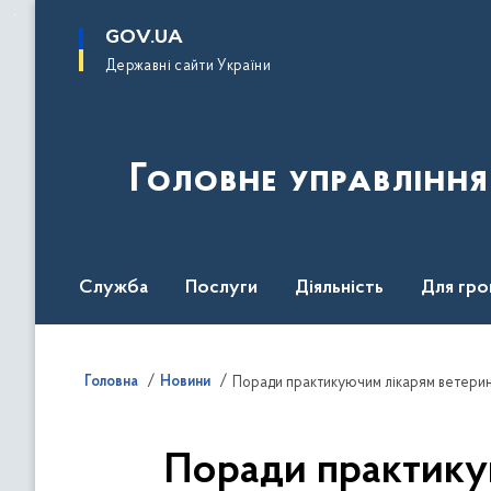
до
основного
GOV.UA
вмісту
Державні сайти України
Головне управлінн
Служба
Послуги
Діяльність
Для гро
UNITED24 Media
Головна
Новини
Поради практикуючим лікарям ветерин
Поради практику