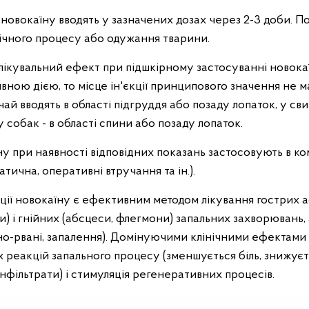
 новокаїну вводять у зазначених дозах через 2-3 доби. П
ічного процесу або одужання тварини.
лікувальний ефект при підшкірному застосуванні новока
ою дією, то місце ін'єкції принципового значення не ма
ичай вводять в області підгруддя або позаду лопаток, у сви
у собак - в області спини або позаду лопаток.
ну при наявності відповідних показань застосовують в ко
атична, оперативні втручання та ін.).
ції новокаїну є ефективним методом лікування гострих 
) і гнійних (абсцеси, флегмони) запальних захворювань, 
ійно-рвані, запалення). Домінуючими клінічними ефектами
 реакцій запального процесу (зменшується біль, знижуєт
нфільтрати) і стимуляція регенеративних процесів.