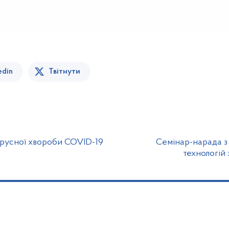
edin
Твітнути
ірусної хвороби COVID-19
Семінар-нарада з
технологій