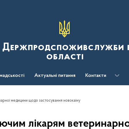
я Держпродспоживслужби в
області
мадськості
Актуальні питання
Контакти
арної медицини щодо застосування новокаїну
ючим лікарям ветеринарн