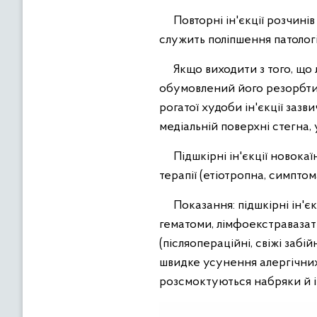
Повторні ін'єкції розчинів
служить поліпшення патолог
Якщо виходити з того, що 
обумовлений його резорбтивн
рогатої худоби ін'єкції зазв
медіальній поверхні стегна, 
Підшкірні ін'єкції новокаї
терапії (етіотропна, симптом
Показання: підшкірні ін'єк
гематоми, лімфоекстравазати
(післяопераційні, свіжі заб
швидке усунення алергічних
розсмоктуються набряки й і