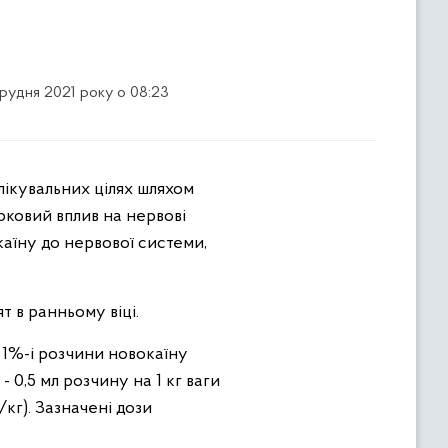
грудня 2021 року о 08:23
лікувальних цілях шляхом
рковий вплив на нервові
каїну до нервової системи,
 в ранньому віці.
 1%-і розчини новокаїну
- 0,5 мл розчину на 1 кг ваги
мг/кг). Зазначені дози