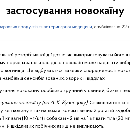
застосування новокаїну
 харчових продуктів та ветеринарної медицини
, опубліковано 22 
ьної резорбтивної дії дозволяє використовувати його в 
ому поряд із загальною дією новокаїн може надавати вибі
го вогнища. Це відбувається завдяки спорідненості ново
найбільш сенсибілізованих, хворих її відділах.
ання новокаїну особливо зручний у свиней, биків і телят
вання новокаїну (по А. К. Кузнєцову).
Свіжоприготовані
 клітковину в таких дозах: коням і великій рогатій худобі 
а 1 кг ваги (10 мг/кг) і собакам - 2 мл на 1 кг ваги тіла (20 
чні й шкідливих побічних явищ не викликають.