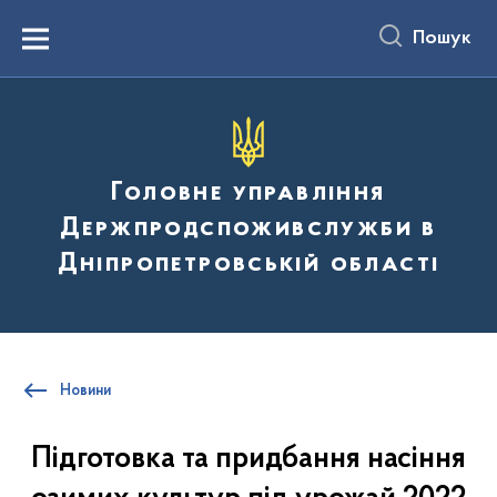
до
основного
Пошук
вмісту
Menu
Головне управління
Держпродспоживслужби в
Дніпропетровській області
Новини
Підготовка та придбання насіння