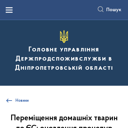
до
основного
Пошук
вмісту
Menu
Головне управління
Держпродспоживслужби в
Дніпропетровській області
Новини
Переміщення домашніх тварин