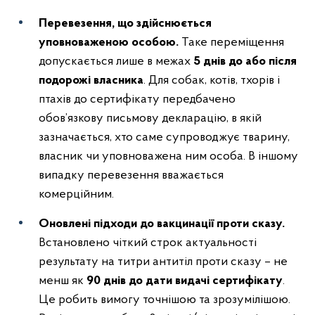
Перевезення, що здійснюється
уповноваженою особою.
Таке переміщення
допускається лише в межах
5 днів до або після
подорожі власника
. Для собак, котів, тхорів і
птахів до сертифікату передбачено
обов’язкову письмову декларацію, в якій
зазначається, хто саме супроводжує тварину,
власник чи уповноважена ним особа. В іншому
випадку перевезення вважається
комерційним.
Оновлені підходи до вакцинації проти сказу.
Встановлено чіткий строк актуальності
результату на титри антитіл проти сказу – не
менш як
90 днів до дати видачі сертифікату
.
Це робить вимогу точнішою та зрозумілішою.