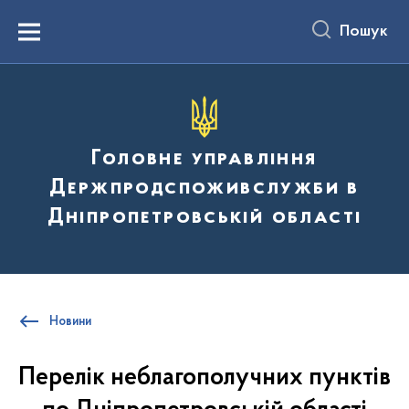
до
основного
Пошук
вмісту
Menu
Головне управління
Держпродспоживслужби в
Дніпропетровській області
Новини
Перелік неблагополучних пунктів