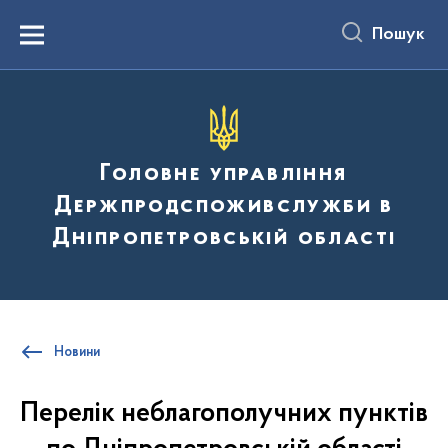
до
основного
Пошук
вмісту
Menu
Головне управління
Держпродспоживслужби в
Дніпропетровській області
Новини
Перелік неблагополучних пунктів