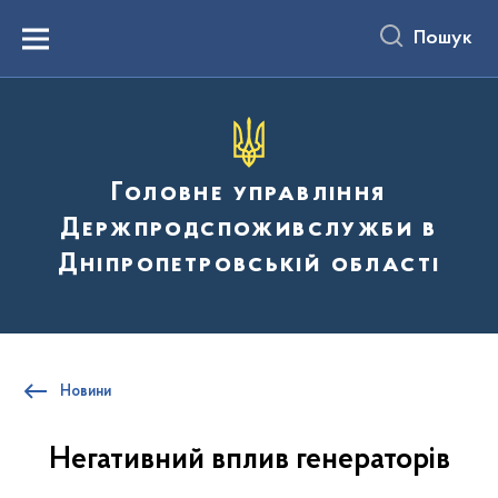
до
основного
Пошук
вмісту
Menu
Головне управління
Держпродспоживслужби в
Дніпропетровській області
Новини
Негативний вплив генераторів