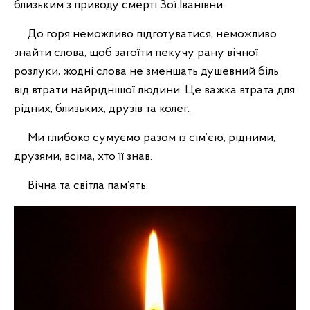
близьким з приводу смерті Зої Іванівни.
До горя неможливо підготуватися, неможливо
знайти слова, щоб загоїти пекучу рану вічної
розлуки, жодні слова не зменшать душевний біль
від втрати найріднішої людини. Це важка втрата для
рідних, близьких, друзів та колег.
Ми глибоко сумуємо разом із сім’єю, рідними,
друзями, всіма, хто її знав.
Вічна та світла пам’ять.