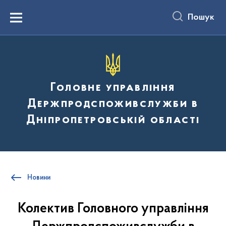
до
основного
Пошук
вмісту
Menu
Головне управління
Держпродспоживслужби в
Дніпропетровській області
Новини
Колектив Головного управління