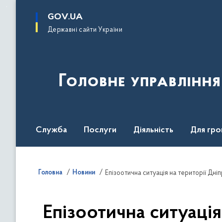
до
основного
GOV.UA
вмісту
Державні сайти України
Головне управлінн
Служба
Послуги
Діяльність
Для гро
UNITED24 Media
Головна
Новини
Епізоотична ситуація на території Дні
Епізоотична ситуація