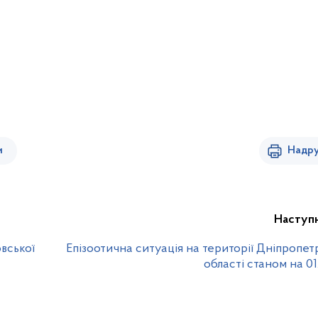
и
Надру
Наступ
вської
Епізоотична ситуація на території Дніпропет
області станом на 01