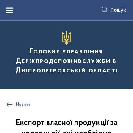
до
основного
Пошук
вмісту
Menu
Головне управління
Держпродспоживслужби в
Дніпропетровській області
Новини
Експорт власної продукції за