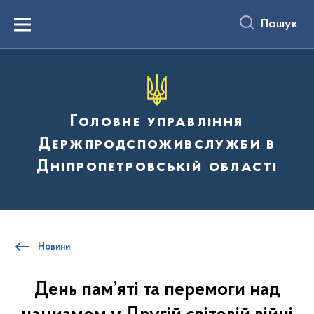
до
основного
Пошук
вмісту
Menu
Головне управління
Держпродспоживслужби в
Дніпропетровській області
Новини
День пам’яті та перемоги над