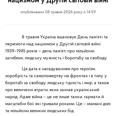
нацизмом у Другій світовій війні
опубліковано 08 травня 2026 року о 14:59
8 травня Україна вшановує День пам’яті та
перемоги над нацизмом у Другій світовій війні
1939–1945 років — день пам’яті про мільйони
загиблих, людську мужність і боротьбу за свободу.
Ця дата є нагадуванням про героїзм,
хоробрість та самопожертву на фронтах і в тилу у
боротьбі за свободу, людську гідність і мир, а також
про величезні втрати, яких зазнав український
народ. Адже війна – це не лише танки, гармати й
масштабні бої, які тривали роками. Це – зламані долі
та мільйони великих людських бід.