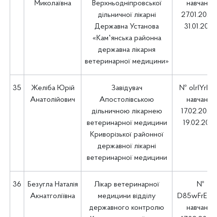
Миколаївна
Верхньодніпровської
навчання
дільничної лікарні
27.01.2025 
Державна Установа
31.01.202
«Кам‛янська районна
державна лікарня
ветеринарної медицини»
35
Желіба Юрій
Завідувач
№ olrIYrEv
Анатолійович
Апостолівською
навчання
дільничною лікарнею
17.02.2025 
ветеринарної медицини
19.02.202
Криворізької районної
державної лікарні
ветеринарної медицини
36
Безугла Наталія
Лікар ветеринарної
№
Акнатголіївна
медицини відділу
D85wFrEm
державного контролю
навчання