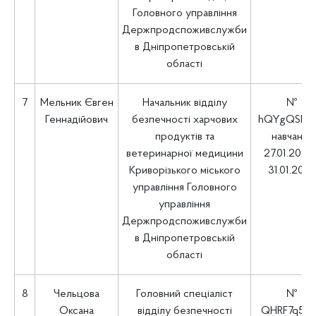
Головного управління
Держпродспоживслужби
в Дніпропетровській
області
7
Мельник Євген
Начальник відділу
№
Геннадійович
безпечності харчових
hQYgQSHG
продуктів та
навчання
ветеринарної медицини
27.01.2025 
Криворізького міського
31.01.202
управління Головного
управління
Держпродспоживслужби
в Дніпропетровській
області
8
Чельцова
Головний спеціаліст
№
Оксана
відділу безпечності
QHRF7q5n