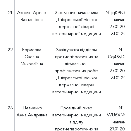
21
Акопян Аревік
Заступник начальника
№ jqK9N4N
Вахтангівна
Дніпровської міської
навчання
державної лікарні
27.01.2025 
ветеринарної медицини
31.01.202
22
Борисова
Завідувачка відділом
№
Оксана
протиепізоотичних та
Cq48yDPc
Миколаївна
лікувально -
навчання
профілактичних робіт
27.01.2025 
Дніпровської міської
31.01.202
державної лікарні
ветеринарної медицини
23
Шевченко
Провідний лікар
№
Анна Андріївна
ветеринарної медицини
WU6XMfYJ
відділу
навчання
протиепізоотичних та
27.01.2025 