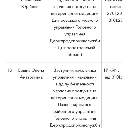
Владислав
відділу безпечності
5yhwHvBN
Юрійович
харчових продуктів та
навчання
ветеринарної медицини
27.01.2025 
Дніпровського міського
31.01.202
управління Головного
управління
Держпродспоживслужби
в Дніпропетровській
області
18
Бовіна Олена
Заступник начальника
№ k9NcHUtL
Анатоліївна
управління - начальник
від 31.01.20
відділу безпечності
харчових продуктів та
ветеринарної медицини
Павлоградського
районного управління
Головного управління
Держпродспоживслужби