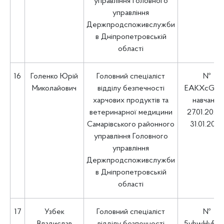
управління Головного
управління
Держпродспоживслужби
в Дніпропетровській
області
16
Голенко Юрій
Головний спеціаліст
№
Миколайович
відділу безпечності
EAKXcGt4
харчових продуктів та
навчання
ветеринарної медицини
27.01.2025 
Самарівського районного
31.01.202
управління Головного
управління
Держпродспоживслужби
в Дніпропетровській
області
17
Узбек
Головний спеціаліст
№