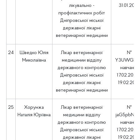
лікувально -
31.01.202
профілактичних робіт
Дніпровської міської
державної лікарні
ветеринарної медицини
24
Шведко Юлія
Лікар ветеринарної
№
Миколаївна
медицинии відділу
Y3UWGEh7
державного контролю
навчання
Дніпровської міської
17.02.2025 
державної лікарні
19.02.202
ветеринарної медицини
25
Хорунжа
Лікар ветеринарної
№
Наталія Юріївна
медицини відділу
jaG5pbNP
державного контролю
навчання
Дніпровської міської
17.02.2025 
державної лікарні
19.02.202