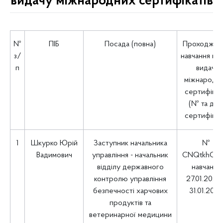
видачу міжнародних сертифікатів
№
ПІБ
Посада (повна)
Проходжен
з/
навчання щ
п
видачі
міжнародн
сертифікат
(№ та дат
сертифікат
1
Шкурко Юрій
Заступник начальника
№
Вадимович
управління - начальник
CNQtkhOC
відділу державного
навчання
контролю управління
27.01.2025 
безпечності харчових
31.01.202
продуктів та
ветеринарної медицини