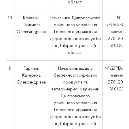
області
10
Кравець
Начальник Дніпровського
№
Людмила
районного управління
xEUdXcGr
Олександрівна
Головного управління
навчання
Держпродспоживслужби
27.01.2025 
в Дніпропетровській
31.01.202
області
11
Таряник
Начальник відділу
№ iZfPDmR
Катерина
безпечності харчових
навчання
Олександрівна
продуктів та
27.01.2025 
ветеринарної медицини
31.01.202
Дніпровського
районного управління
Головного управління
Держпродспоживслужби
в Дніпропетровській