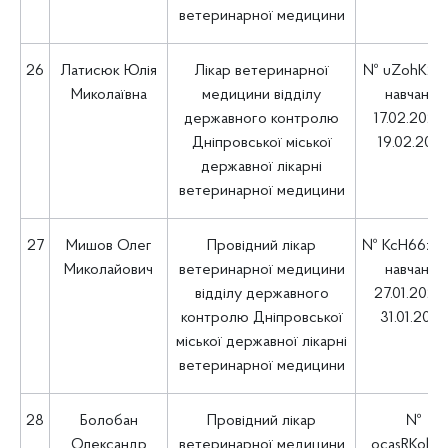
ветеринарної медицини
26
Латисюк Юлія
Лікар ветеринарної
№ uZohK2bf
Миколаївна
медицини відділу
навчання
державного контролю
17.02.2025 
Дніпровської міської
19.02.202
державної лікарні
ветеринарної медицини
27
Мишов Олег
Провідний лікар
№ KcH66zo
Миколайович
ветеринарної медицини
навчання
відділу державного
27.01.2025 
контролю Дніпровської
31.01.202
міської державної лікарні
ветеринарної медицини
28
Болобан
Провідний лікар
№
Олександр
ветеринарної медицини
ocasRKob