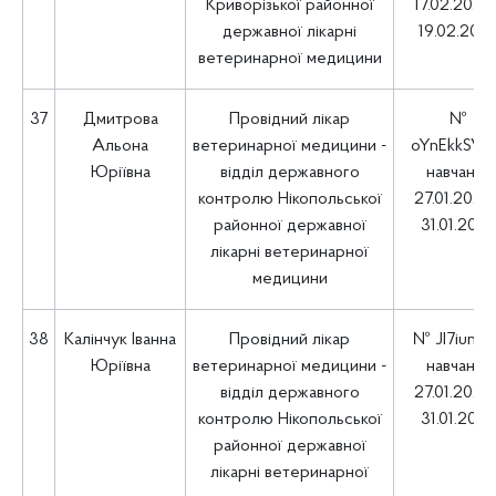
Криворізької районної
17.02.2025 
державної лікарні
19.02.202
ветеринарної медицини
37
Дмитрова
Провідний лікар
№
Альона
ветеринарної медицини -
oYnEkkSV
Юріївна
відділ державного
навчання
контролю Нікопольської
27.01.2025 
районної державної
31.01.202
лікарні ветеринарної
медицини
38
Калінчук Іванна
Провідний лікар
№ JI7iunlz
Юріївна
ветеринарної медицини -
навчання
відділ державного
27.01.2025 
контролю Нікопольської
31.01.202
районної державної
лікарні ветеринарної