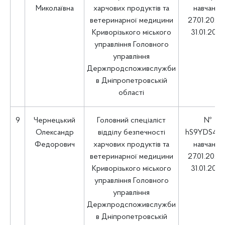
Миколаївна
харчових продуктів та
навчання
ветеринарної медицини
27.01.2025 
Криворізького міського
31.01.202
управління Головного
управління
Держпродспоживслужби
в Дніпропетровській
області
9
Чернецький
Головний спеціаліст
№
Олександр
відділу безпечності
hS9YDS4u
Федорович
харчових продуктів та
навчання
ветеринарної медицини
27.01.2025 
Криворізького міського
31.01.202
управління Головного
управління
Держпродспоживслужби
в Дніпропетровській