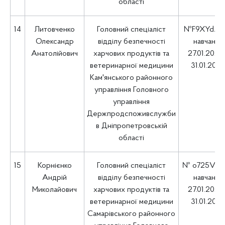
області
14
Литовченко
Головний спеціаліст
№F9XYdJrn
Олександр
відділу безпечності
навчання
Анатолійович
харчових продуктів та
27.01.2025 
ветеринарної медицини
31.01.202
Кам'янського районного
управління Головного
управління
Держпродспоживслужби
в Дніпропетровській
області
15
Корнієнко
Головний спеціаліст
№ о725VYF
Андрій
відділу безпечності
навчання
Миколайович
харчових продуктів та
27.01.2025 
ветеринарної медицини
31.01.202
Самарівського районного