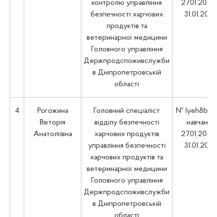
контролю управління
27.01.2025 
безпечності харчових
31.01.202
продуктів та
ветеринарної медицини
Головного управління
Держпродспоживслужби
в Дніпропетровській
області
4
Рогожина
Головний спеціаліст
№ Iyeh8b1
Вікторія
відділу безпечності
навчання
Анатоліївна
харчових продуктів
27.01.2025 
управління безпечності
31.01.202
харчових продуктів та
ветеринарної медицини
Головного управління
Держпродспоживслужби
в Дніпропетровській
області