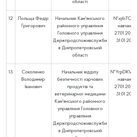
області
12
Польща Федір
Начальник Кам'янського
№xj6iTC0f
Григорович
районного управління
навчання
Головного управління
27.01.2025 
Держпродспоживслужби
31.01.202
в Дніпропетровській
області
13
Соколенко
Начальник відділу
№YrpDKVRy
Володимир
безпечності харчових
навчання
Іванович
продуктів та
27.01.2025 
ветеринарної медицини
31.01.202
Кам'янського районного
управління Головного
управління
Держпродспоживслужби
в Дніпропетровській