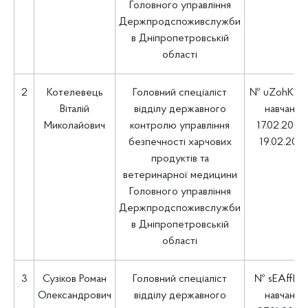
Головного управління
Держпродспоживслужби
в Дніпропетровській
області
2
Котелевець
Головний спеціаліст
№ uZohK2bf
Віталій
відділу державного
навчання
Миколайович
контролю управління
17.02.2025 
безпечності харчових
19.02.202
продуктів та
ветеринарної медицини
Головного управління
Держпродспоживслужби
в Дніпропетровській
області
3
Сузіков Роман
Головний спеціаліст
№ sEAffIsX
Олександрович
відділу державного
навчання