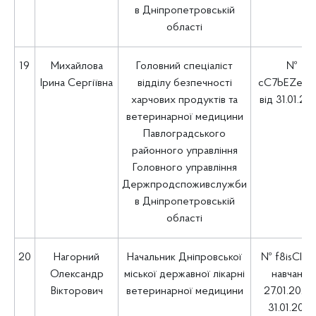
в Дніпропетровській
області
19
Михайлова
Головний спеціаліст
№
Ірина Сергіївна
відділу безпечності
cC7bEZeO
харчових продуктів та
від 31.01.20
ветеринарної медицини
Павлоградського
районного управління
Головного управління
Держпродспоживслужби
в Дніпропетровській
області
20
Нагорний
Начальник Дніпровської
№ f8isCIjG
Олександр
міської державної лікарні
навчання
Вікторович
ветеринарної медицини
27.01.2025 
31.01.202