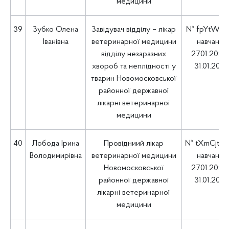
медицини
39
Зубко Олена
Завідувач відділу – лікар
№ fpYtWtfs
Іванівна
ветеринарної медицини
навчання
відділу незаразних
27.01.2025 
хвороб та неплідності у
31.01.202
тварин Новомосковської
районної державної
лікарні ветеринарної
медицини
40
Лобода Ірина
Провідниий лікар
№ tXmCjt7
Володимирівна
ветеринарної медицини
навчання
Новомосковської
27.01.2025 
районної державної
31.01.202
лікарні ветеринарної
медицини