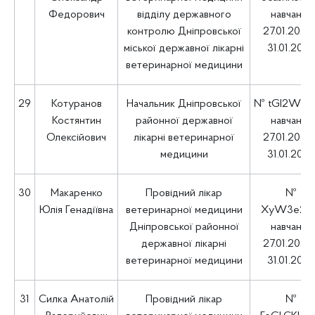
Федорович
відділу державного
навчання
контролю Дніпровської
27.01.2025 
міської державної лікарні
31.01.202
ветеринарної медицини
29
Котуранов
Начальник Дніпровської
№ tGI2WFl
Костянтин
районної державної
навчання
Олексійович
лікарні ветеринарної
27.01.2025 
медицини
31.01.202
30
Макаренко
Провідний лікар
№
Юлія Генадіївна
ветеринарної медицини
XyW3e2ji
Дніпровської районної
навчання
державної лікарні
27.01.2025 
ветеринарної медицини
31.01.202
31
Силка Анатолій
Провідний лікар
№