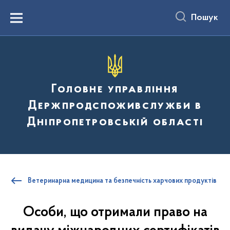
до
основного
Пошук
вмісту
Menu
Головне управління
Держпродспоживслужби в
Дніпропетровській області
Ветеринарна медицина та безпечність харчових продуктів
Особи, що отримали право на