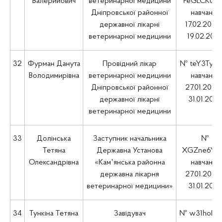
Валерийович
ветеринарної медицини
FeGLCKUF
Дніпровської районної
навчання
державної лікарні
17.02.2025 
ветеринарної медицини
19.02.202
32
Фурман Данута
Провідний лікар
№ teY3TyC
Володимирівна
ветеринарної медицини
навчання
Дніпровської районної
27.01.2025 
державної лікарні
31.01.202
ветеринарної медицини
33
Долінська
Заступник начальника
№
Тетяна
Державна Установа
XGZne6YC
Олександрівна
«Кам‛янська районна
навчання
державна лікарня
27.01.2025 
ветеринарної медицини»
31.01.202
34
Тункіна Тетяна
Завідувач
№ w31hoED