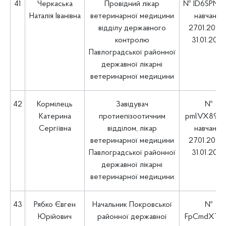
41
Черкаська
Провідний лікар
№ ID6SPNKO
Наталія Іванівна
ветеринарної медицини
навчання
відділу державного
27.01.2025 
контролю
31.01.202
Павлоградської районної
державної лікарні
ветеринарної медицини
42
Кормілець
Завідувач
№
Катерина
протиепізоотичним
pmlVX89O
Сергіївна
відділом, лікар
навчання
ветеринарної медицини
27.01.2025 
Павлоградської районної
31.01.202
державної лікарні
ветеринарної медицини
43
Рябко Євген
Начальник Покровської
№
Юрійович
районної державної
FpCmdXTf