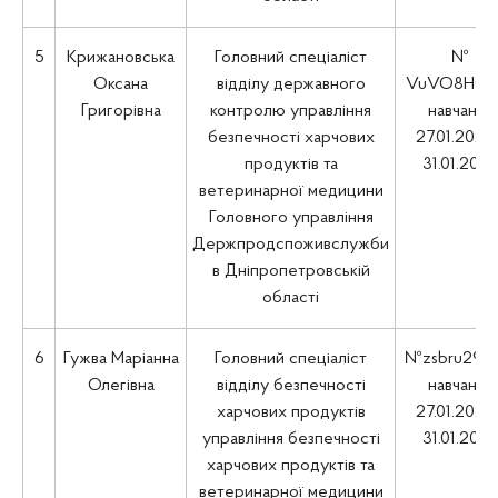
5
Крижановська
Головний спеціаліст
№
Оксана
відділу державного
VuVO8HCQ
Григорівна
контролю управління
навчання
безпечності харчових
27.01.2025 
продуктів та
31.01.202
ветеринарної медицини
Головного управління
Держпродспоживслужби
в Дніпропетровській
області
6
Гужва Маріанна
Головний спеціаліст
№zsbru29T
Олегівна
відділу безпечності
навчання
харчових продуктів
27.01.2025 
управління безпечності
31.01.202
харчових продуктів та
ветеринарної медицини