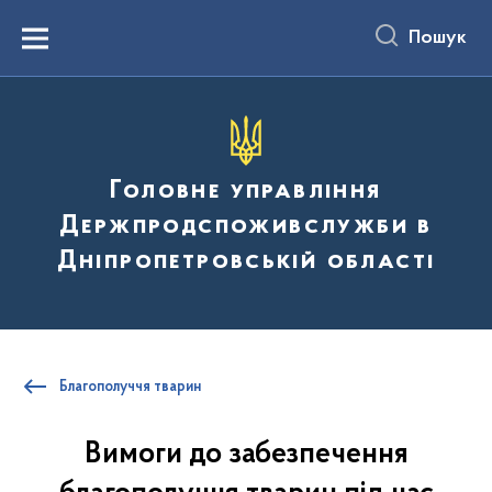
до
основного
Пошук
вмісту
Menu
Головне управління
Держпродспоживслужби в
Дніпропетровській області
Благополуччя тварин
Вимоги до забезпечення